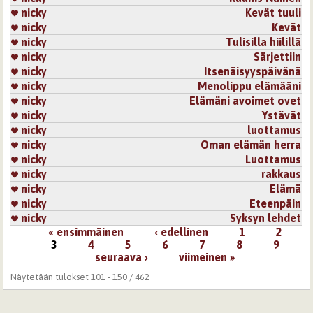
nicky
Kevät tuuli
nicky
Kevät
nicky
Tulisilla hiilillä
nicky
Särjettiin
nicky
Itsenäisyyspäivänä
nicky
Menolippu elämääni
nicky
Elämäni avoimet ovet
nicky
Ystävät
nicky
luottamus
nicky
Oman elämän herra
nicky
Luottamus
nicky
rakkaus
nicky
Elämä
nicky
Eteenpäin
nicky
Syksyn lehdet
« ensimmäinen
‹ edellinen
1
2
Sivut
3
4
5
6
7
8
9
seuraava ›
viimeinen »
Näytetään tulokset 101 - 150 / 462