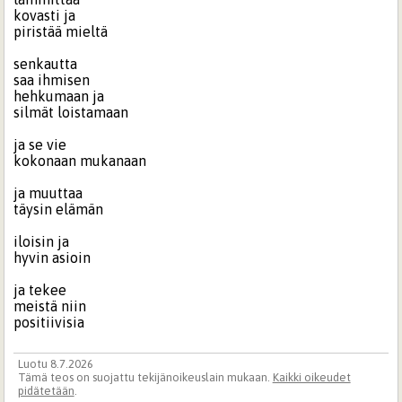
kovasti ja
piristää mieltä
senkautta
saa ihmisen
hehkumaan ja
silmät loistamaan
ja se vie
kokonaan mukanaan
ja muuttaa
täysin elämän
iloisin ja
hyvin asioin
ja tekee
meistä niin
positiivisia
Luotu 8.7.2026
Tämä teos on suojattu tekijänoikeuslain mukaan.
Kaikki oikeudet
pidätetään
.