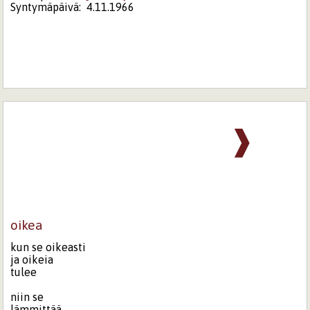
Syntymäpäivä:
4.11.1966
❱
oikea
kun se oikeasti
ja oikeia
tulee
niin se
lämmittää