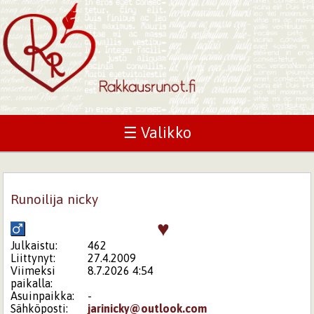
☰ Valikko
Runoilija nicky
♥
Julkaistu:
462
Liittynyt:
27.4.2009
Viimeksi
8.7.2026 4:54
paikalla:
Asuinpaikka:
-
Sähköposti:
jarinicky@outlook.com