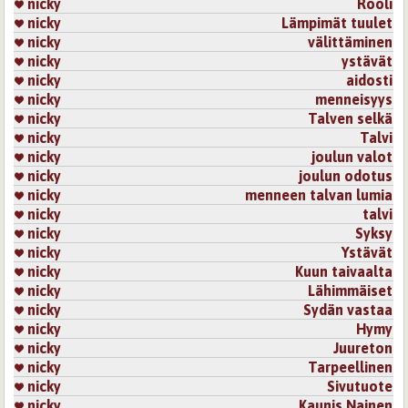
nicky
Rooli
nicky
Lämpimät tuulet
nicky
välittäminen
nicky
ystävät
nicky
aidosti
nicky
menneisyys
nicky
Talven selkä
nicky
Talvi
nicky
joulun valot
nicky
joulun odotus
nicky
menneen talvan lumia
nicky
talvi
nicky
Syksy
nicky
Ystävät
nicky
Kuun taivaalta
nicky
Lähimmäiset
nicky
Sydän vastaa
nicky
Hymy
nicky
Juureton
nicky
Tarpeellinen
nicky
Sivutuote
nicky
Kaunis Nainen