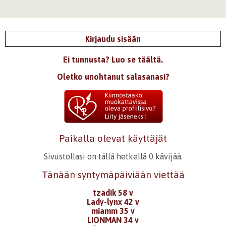
Kirjaudu sisään
Ei tunnusta? Luo se täältä.
Oletko unohtanut salasanasi?
Paikalla olevat käyttäjät
Sivustollasi on tällä hetkellä 0 kävijää.
Tänään syntymäpäiviään viettää
tzadik 58 v
Lady-lynx 42 v
miamm 35 v
LIONMAN 34 v