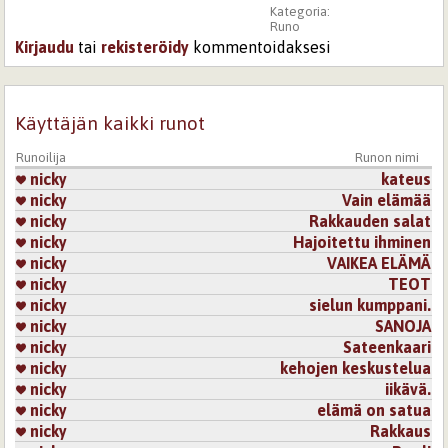
Kategoria:
Runo
Kirjaudu
tai
rekisteröidy
kommentoidaksesi
Käyttäjän kaikki runot
Runoilija
Runon nimi
nicky
kateus
nicky
Vain elämää
nicky
Rakkauden salat
nicky
Hajoitettu ihminen
nicky
VAIKEA ELÄMÄ
nicky
TEOT
nicky
sielun kumppani.
nicky
SANOJA
nicky
Sateenkaari
nicky
kehojen keskustelua
nicky
iikävä.
nicky
elämä on satua
nicky
Rakkaus