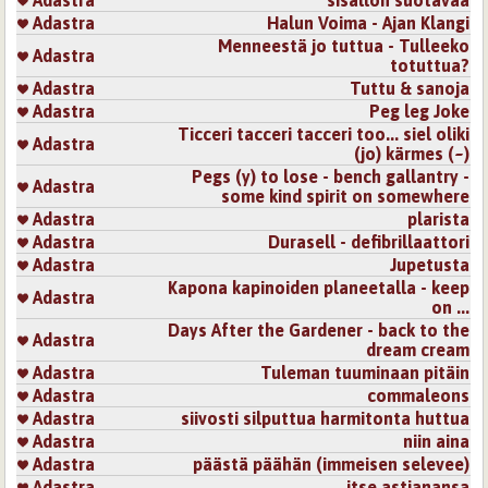
Adastra
Halun Voima - Ajan Klangi
Menneestä jo tuttua - Tulleeko
Adastra
totuttua?
Adastra
Tuttu & sanoja
Adastra
Peg leg Joke
Ticceri tacceri tacceri too... siel oliki
Adastra
(jo) kärmes (~)
Pegs (y) to lose - bench gallantry -
Adastra
some kind spirit on somewhere
Adastra
plarista
Adastra
Durasell - defibrillaattori
Adastra
Jupetusta
Kapona kapinoiden planeetalla - keep
Adastra
on ...
Days After the Gardener - back to the
Adastra
dream cream
Adastra
Tuleman tuuminaan pitäin
Adastra
commaleons
Adastra
siivosti silputtua harmitonta huttua
Adastra
niin aina
Adastra
päästä päähän (immeisen selevee)
Adastra
itse astianansa