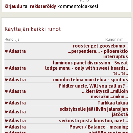
Runo
Kirjaudu
tai
rekisteröidy
kommentoidaksesi
Käyttäjän kaikki runot
Runoilija
Runon nimi
rooster get goosebump -
Adastra
...perpendere... - piloerektio
interruptus
luminous panel discussion - Sweat
Adastra
lodge menu - only with sweet heards..
ts.. ts..
Adastra
muodostelma muistelua - spirit us
Fiddler uncle, Will you call us? -
Adastra
...kierrätystä...milloin
missäkin...mikin...
Adastra
Tarkkaa lukua
edistykselle jäätävän jalansijan
Adastra
jätöstä
Adastra
seikoista joista koostuu, näet...
Adastra
Power / Balance - meaning
Adastra
sisällön suotavaa