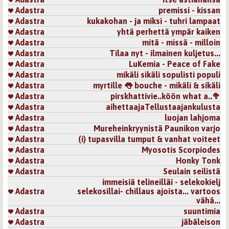
Adastra
premissi - kissan
Adastra
kukakohan - ja miksi - tuhri lampaat
Adastra
yhtä perhettä ympär kaiken
Adastra
mitä - missä - milloin
Adastra
Tilaa nyt - ilmainen kuljetus...
Adastra
LuKemia - Peace of Fake
Adastra
mikäli sikäli sopulisti populi
Adastra
myrtille 👅 bouche - mikäli & sikäli
Adastra
pirskhattivie..köön what a..🥦
Adastra
aihettaajaTellustaajankulusta
Adastra
luojan lahjoma
Adastra
Mureheinkryynistä Paunikon varjo
Adastra
(i) tupasvilla tumput & vanhat voiteet
Adastra
Myosotis Scorpiodes
Adastra
Honky Tonk
Adastra
Seulain seilistä
immeisiä telineilläi - selekokielj
Adastra
selekosillai- chillaus ajoista... vartoos
vähä...
Adastra
suuntimia
Adastra
jäbäleison