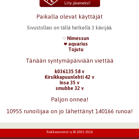
Paikalla olevat käyttäjät
Sivustollasi on tällä hetkellä 3 kävijää.
Nimessun
aquarius
Tojutu
Tänään syntymäpäiviään viettää
k036135 58 v
Kirsikkapuunlehti 42 v
Insa 35 v
smubbe 32 v
Paljon onnea!
10955 runoilijaa on jo lähettänyt 140166 runoa!
Rakkausrunot ry © 2003-2026