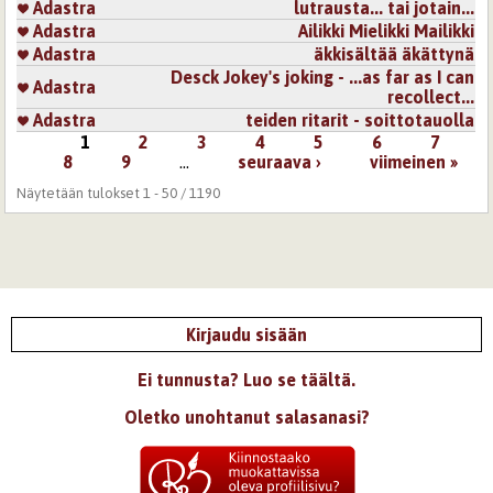
Adastra
lutrausta... tai jotain...
Adastra
Ailikki Mielikki Mailikki
Adastra
äkkisältää äkättynä
Desck Jokey's joking - ...as far as I can
Adastra
recollect...
Adastra
teiden ritarit - soittotauolla
1
2
3
4
5
6
7
Sivut
8
9
…
seuraava ›
viimeinen »
Näytetään tulokset 1 - 50 / 1190
Kirjaudu sisään
Ei tunnusta? Luo se täältä.
Oletko unohtanut salasanasi?