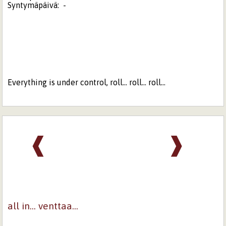
Syntymäpäivä:
-
Everything is under control, roll... roll... roll...
❰
❱
all in... venttaa...