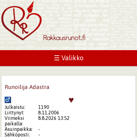
☰ Valikko
Runoilija Adastra
♥
Julkaistu:
1190
Liittynyt:
8.11.2006
Viimeksi
8.8.2026 13:52
paikalla:
Asuinpaikka:
-
Sähköposti:
-