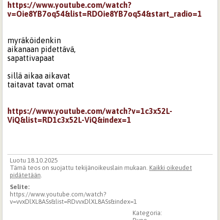
https://www.youtube.com/watch?
v=Oie8YB7oq54&list=RDOie8YB7oq54&start_radio=1
myräköidenkin
aikanaan pidettävä,
sapattivapaat
sillä aikaa aikavat
taitavat tavat omat
https://www.youtube.com/watch?v=1c3x52L-
ViQ&list=RD1c3x52L-ViQ&index=1
Luotu 18.10.2025
Tämä teos on suojattu tekijänoikeuslain mukaan.
Kaikki oikeudet
pidätetään
.
Selite:
https://www.youtube.com/watch?
v=vvxDlXL8ASs&list=RDvvxDlXL8ASs&index=1
Kategoria: