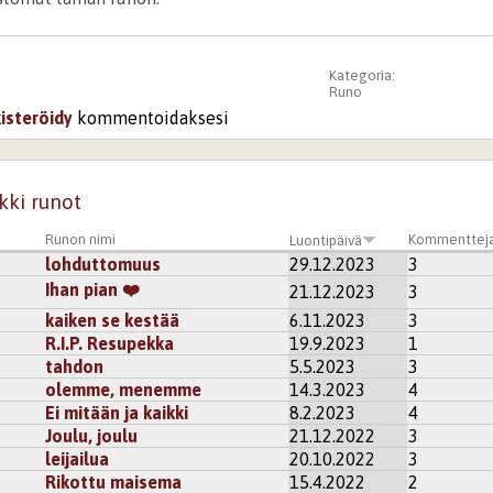
Kategoria:
Runo
kisteröidy
kommentoidaksesi
kki runot
Runon nimi
Kommenttej
Luontipäivä
lohduttomuus
29.12.2023
3
Ihan pian ❤️
21.12.2023
3
kaiken se kestää
6.11.2023
3
R.I.P. Resupekka
19.9.2023
1
tahdon
5.5.2023
3
olemme, menemme
14.3.2023
4
Ei mitään ja kaikki
8.2.2023
4
Joulu, joulu
21.12.2022
3
leijailua
20.10.2022
3
Rikottu maisema
15.4.2022
2