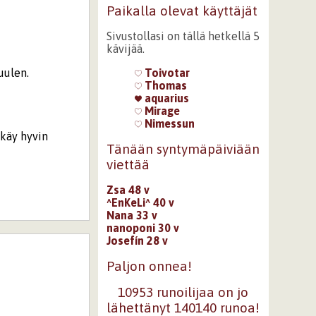
Paikalla olevat käyttäjät
Sivustollasi on tällä hetkellä 5
kävijää.
luulen.
Toivotar
Thomas
aquarius
Mirage
Nimessun
käy hyvin
Tänään syntymäpäiviään
viettää
Zsa 48 v
^EnKeLi^ 40 v
Nana 33 v
nanoponi 30 v
Josefín 28 v
Paljon onnea!
10953 runoilijaa on jo
lähettänyt 140140 runoa!