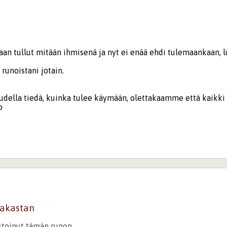
aan tullut mitään ihmisenä ja nyt ei enää ehdi tulemaankaan, 
 runoistani jotain.
ella tiedä, kuinka tulee käymään, olettakaamme että kaikki 
o
rakastan
istoinut tämän runon.