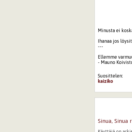
Minusta ei kosk
Ihanaa jos löysit
---
Ellemme varmuud
- Mauno Koivist
Suosittelen:
kaiziko
Sinua, Sinua 
Käyttäjä on ark