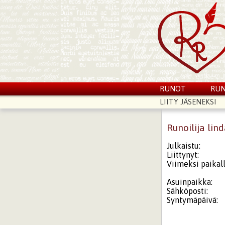
RUNOT
RUN
LIITY JÄSENEKSI
Runoilija lin
Julkaistu:
Liittynyt:
Viimeksi paikall
Asuinpaikka:
Sähköposti:
Syntymäpäivä: