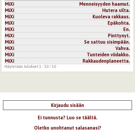
MiXi
Menneisyyden haamut.
MiXi
Hutera silta.
MiXi
Kuoleva rakkaus.
MiXi
Epäkohta.
MiXi
En.
MiXi
Pinttynyt.
MiXi
Se sattuu sisimpään.
MiXi
Vahva.
MiXi
Tunteiden viidakko.
MiXi
Rakkaudenplaneetta.
Näytetään tulokset 1 - 10 / 10
Kirjaudu sisään
Ei tunnusta? Luo se täältä.
Oletko unohtanut salasanasi?