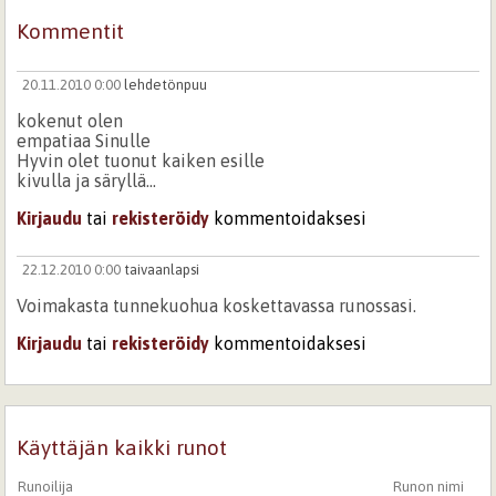
Kommentit
20.11.2010 0:00
lehdetönpuu
kokenut olen
empatiaa Sinulle
Hyvin olet tuonut kaiken esille
kivulla ja säryllä...
Kirjaudu
tai
rekisteröidy
kommentoidaksesi
22.12.2010 0:00
taivaanlapsi
Voimakasta tunnekuohua koskettavassa runossasi.
Kirjaudu
tai
rekisteröidy
kommentoidaksesi
Käyttäjän kaikki runot
Runoilija
Runon nimi