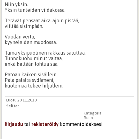
Niin yksin.
Yksin tunteiden viidakossa.
Terävät pensaat aika-ajoin pistää,
viiltää sisimpään.
Vuodan verta,
kyyneleiden muodossa.
Tämä yksipuolinen rakkaus satuttaa.
Tunnekuohu minut valtaa,
enkä keltään lohtua saa.
Patoan kaiken sisällein.
Pala palalta sydämeni,
kuolemaa tekee hiljallein.
Luotu 20.11.2010
Selite:
Kategoria:
Runo
Kirjaudu
tai
rekisteröidy
kommentoidaksesi