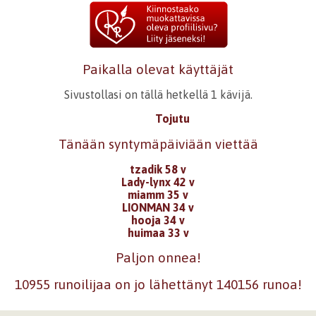
Paikalla olevat käyttäjät
Sivustollasi on tällä hetkellä 1 kävijä.
Tojutu
Tänään syntymäpäiviään viettää
tzadik 58 v
Lady-lynx 42 v
miamm 35 v
LIONMAN 34 v
hooja 34 v
huimaa 33 v
Paljon onnea!
10955 runoilijaa on jo lähettänyt 140156 runoa!