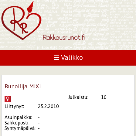
☰ Valikko
Runoilija MiXi
Julkaistu:
10
Liittynyt:
25.2.2010
Asuinpaikka:
-
Sähköposti:
-
Syntymäpäivä:
-