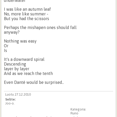
underwater
I was like an autumn leaf
No, more like summer -
But you had the scissors
Perhaps the mishapen ones should fall
anyway?
Nothing was easy
Or
Is
It's a downward spiral
Descending
layer by layer
And as we reach the tenth
Even Danté would be surprised..
Luotu 27.12.2010
Selite:
Joo-o.
Kategoria:
Runo