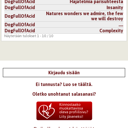
DogFullOfAcid
Hajatelmia parisuhteesta
DogFullOfAcid
Insanity
Natures wonders we admire, the few
DogFullOfAcid
we will destroy
DogFullOfAcid
....
DogFullOfAcid
Complexity
Näytetään tulokset 1 - 10 / 10
Kirjaudu sisään
Ei tunnusta? Luo se täältä.
Oletko unohtanut salasanasi?