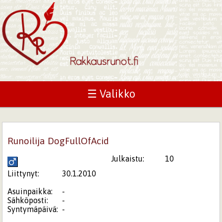
☰ Valikko
Runoilija DogFullOfAcid
Julkaistu:
10
Liittynyt:
30.1.2010
Asuinpaikka:
-
Sähköposti:
-
Syntymäpäivä:
-