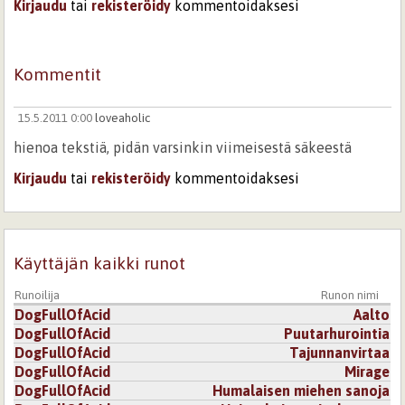
Kirjaudu
tai
rekisteröidy
kommentoidaksesi
Kommentit
15.5.2011 0:00
loveaholic
hienoa tekstiä, pidän varsinkin viimeisestä säkeestä
Kirjaudu
tai
rekisteröidy
kommentoidaksesi
Käyttäjän kaikki runot
Runoilija
Runon nimi
DogFullOfAcid
Aalto
DogFullOfAcid
Puutarhurointia
DogFullOfAcid
Tajunnanvirtaa
DogFullOfAcid
Mirage
DogFullOfAcid
Humalaisen miehen sanoja