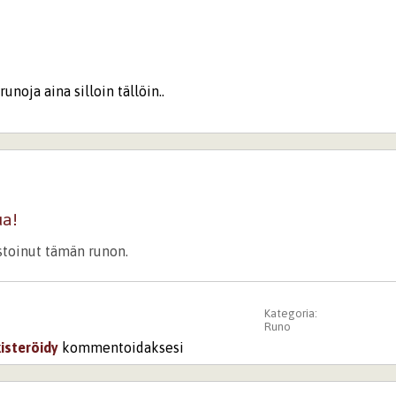
runoja aina silloin tällöin..
ua!
istoinut tämän runon.
Kategoria:
Runo
kisteröidy
kommentoidaksesi