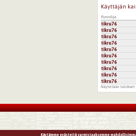
Käyttäjän kai
Runoilija
tikru76
tikru76
tikru76
tikru76
tikru76
tikru76
tikru76
tikru76
tikru76
tikru76
Näytetään tulokset 1
Käytämme evästeitä varmistaaksemme mahdollisimma