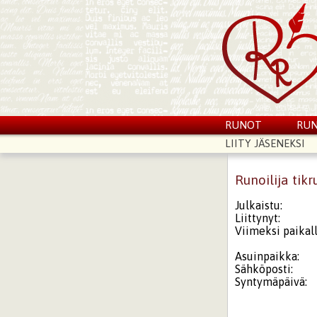
RUNOT
RUN
LIITY JÄSENEKSI
Runoilija tikr
Julkaistu:
Liittynyt:
Viimeksi paikall
Asuinpaikka:
Sähköposti:
Syntymäpäivä: