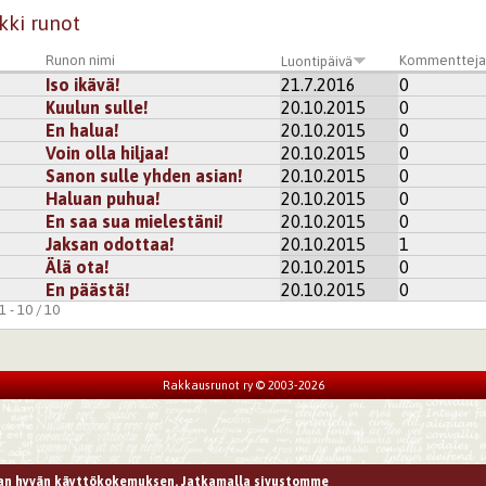
kki runot
Runon nimi
Kommenttej
Luontipäivä
Iso ikävä!
21.7.2016
0
Kuulun sulle!
20.10.2015
0
En halua!
20.10.2015
0
Voin olla hiljaa!
20.10.2015
0
Sanon sulle yhden asian!
20.10.2015
0
Haluan puhua!
20.10.2015
0
En saa sua mielestäni!
20.10.2015
0
Jaksan odottaa!
20.10.2015
1
Älä ota!
20.10.2015
0
En päästä!
20.10.2015
0
 - 10 / 10
Rakkausrunot ry © 2003-2026
n hyvän käyttökokemuksen. Jatkamalla sivustomme