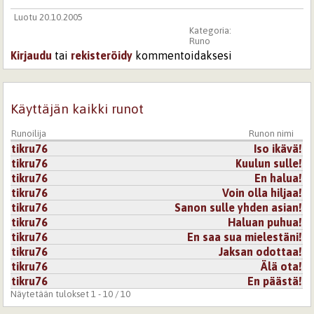
Luotu 20.10.2005
Kategoria:
Runo
Kirjaudu
tai
rekisteröidy
kommentoidaksesi
Käyttäjän kaikki runot
Runoilija
Runon nimi
tikru76
Iso ikävä!
tikru76
Kuulun sulle!
tikru76
En halua!
tikru76
Voin olla hiljaa!
tikru76
Sanon sulle yhden asian!
tikru76
Haluan puhua!
tikru76
En saa sua mielestäni!
tikru76
Jaksan odottaa!
tikru76
Älä ota!
tikru76
En päästä!
Näytetään tulokset 1 - 10 / 10