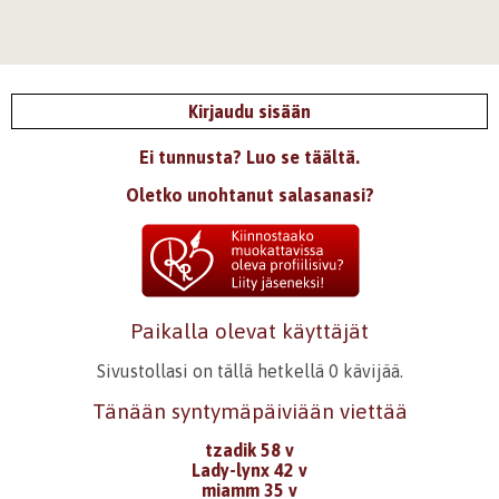
Kirjaudu sisään
Ei tunnusta? Luo se täältä.
Oletko unohtanut salasanasi?
Paikalla olevat käyttäjät
Sivustollasi on tällä hetkellä 0 kävijää.
Tänään syntymäpäiviään viettää
tzadik 58 v
Lady-lynx 42 v
miamm 35 v