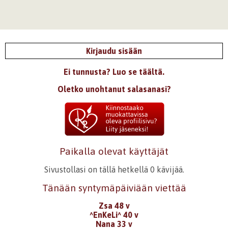
Kirjaudu sisään
Ei tunnusta? Luo se täältä.
Oletko unohtanut salasanasi?
Paikalla olevat käyttäjät
Sivustollasi on tällä hetkellä 0 kävijää.
Tänään syntymäpäiviään viettää
Zsa 48 v
^EnKeLi^ 40 v
Nana 33 v