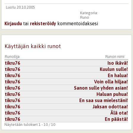
Luotu 20.10.2005
Kategoria:
Runo
Kirjaudu
tai
rekisteröidy
kommentoidaksesi
Käyttäjän kaikki runot
Runoilija
Runon nimi
tikru76
Iso ikävä!
tikru76
Kuulun sulle!
tikru76
En halua!
tikru76
Voin olla hiljaa!
tikru76
Sanon sulle yhden asian!
tikru76
Haluan puhua!
tikru76
En saa sua mielestäni!
tikru76
Jaksan odottaa!
tikru76
Älä ota!
tikru76
En päästä!
Näytetään tulokset 1 - 10 / 10