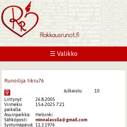
☰ Valikko
Runoilija tikru76
Julkaistu:
10
Liittynyt:
26.8.2005
Viimeksi
15.6.2025 7:21
paikalla:
Asuinpaikka:
Helsinki
Sähköposti:
minnalassila@gmail.com
Syntymäpäivä:
11.3.1976