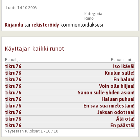
Luotu 14.10.2005
Kategoria:
Runo
Kirjaudu
tai
rekisteröidy
kommentoidaksesi
Käyttäjän kaikki runot
Runoilija
Runon nimi
tikru76
Iso ikävä!
tikru76
Kuulun sulle!
tikru76
En halua!
tikru76
Voin olla hiljaa!
tikru76
Sanon sulle yhden asian!
tikru76
Haluan puhua!
tikru76
En saa sua mielestäni!
tikru76
Jaksan odottaa!
tikru76
Älä ota!
tikru76
En päästä!
Näytetään tulokset 1 - 10 / 10