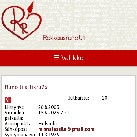
☰ Valikko
Runoilija tikru76
Julkaistu:
10
Liittynyt:
26.8.2005
Viimeksi
15.6.2025 7:21
paikalla:
Asuinpaikka:
Helsinki
Sähköposti:
minnalassila@gmail.com
Syntymäpäivä:
11.3.1976