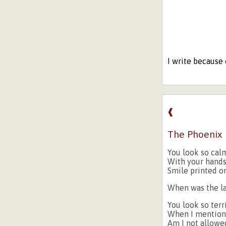
I write because 
❰
The Phoenix
You look so cal
With your hands
Smile printed o
When was the la
You look so terri
When I mention
Am I not allowe