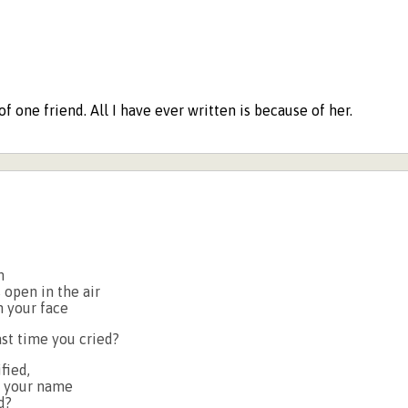
of one friend. All I have ever written is because of her.
m
 open in the air
n your face
st time you cried?
fied,
 your name
d?