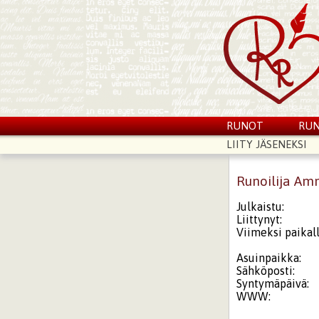
RUNOT
RUN
LIITY JÄSENEKSI
Runoilija Am
Julkaistu:
Liittynyt:
Viimeksi paikall
Asuinpaikka:
Sähköposti:
Syntymäpäivä:
WWW: