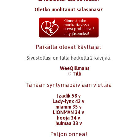
Oletko unohtanut salasanasi?
Paikalla olevat käyttäjät
Sivustollasi on tällä hetkellä 2 kävijää.
WeeQillmans
Tilli
Tänään syntymäpäiviään viettää
tzadik 58 v
Lady-lynx 42 v
miamm 35 v
LIONMAN 34 v
hooja 34 v
huimaa 33 v
Paljon onnea!