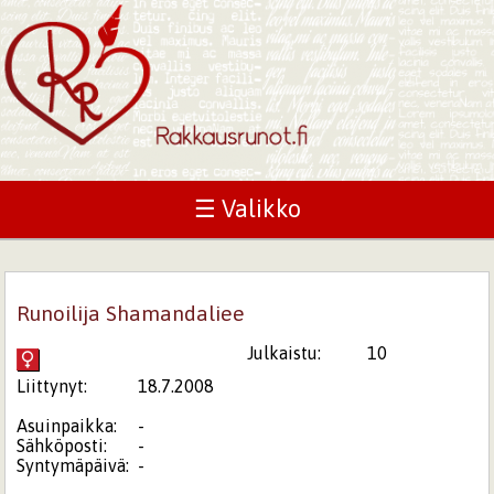
☰ Valikko
Runoilija Shamandaliee
Julkaistu:
10
Liittynyt:
18.7.2008
Asuinpaikka:
-
Sähköposti:
-
Syntymäpäivä:
-