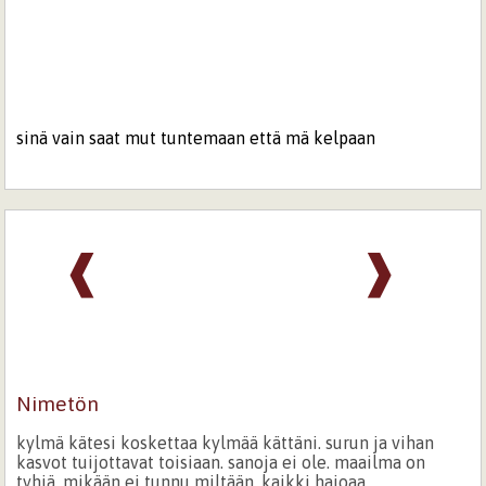
sinä vain saat mut tuntemaan että mä kelpaan
❰
❱
Nimetön
kylmä kätesi koskettaa kylmää kättäni. surun ja vihan
kasvot tuijottavat toisiaan. sanoja ei ole. maailma on
tyhjä. mikään ei tunnu miltään. kaikki hajoaa.