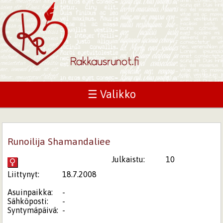
☰ Valikko
Runoilija Shamandaliee
Julkaistu:
10
Liittynyt:
18.7.2008
Asuinpaikka:
-
Sähköposti:
-
Syntymäpäivä:
-