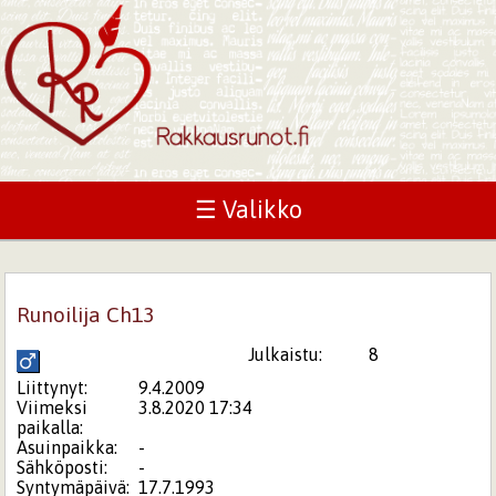
☰ Valikko
Runoilija Ch13
Julkaistu:
8
Liittynyt:
9.4.2009
Viimeksi
3.8.2020 17:34
paikalla:
Asuinpaikka:
-
Sähköposti:
-
Syntymäpäivä:
17.7.1993