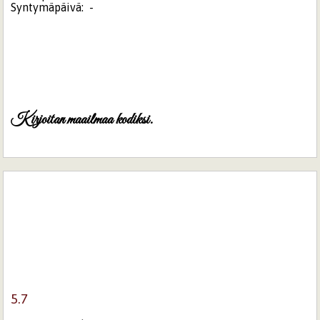
Syntymäpäivä:
-
Kirjoitan maailmaa kodiksi.
5.7