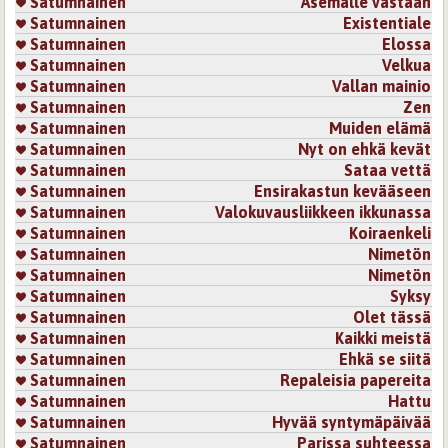
Satumnainen
Asemalle vastaan
Satumnainen
Existentiale
Satumnainen
Elossa
Satumnainen
Velkua
Satumnainen
Vallan mainio
Satumnainen
Zen
Satumnainen
Muiden elämä
Satumnainen
Nyt on ehkä kevät
Satumnainen
Sataa vettä
Satumnainen
Ensirakastun kevääseen
Satumnainen
Valokuvausliikkeen ikkunassa
Satumnainen
Koiraenkeli
Satumnainen
Nimetön
Satumnainen
Nimetön
Satumnainen
Syksy
Satumnainen
Olet tässä
Satumnainen
Kaikki meistä
Satumnainen
Ehkä se siitä
Satumnainen
Repaleisia papereita
Satumnainen
Hattu
Satumnainen
Hyvää syntymäpäivää
Satumnainen
Parissa suhteessa