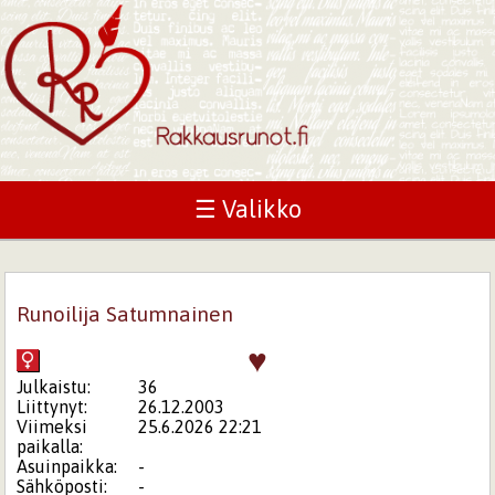
☰ Valikko
Runoilija Satumnainen
♥
Julkaistu:
36
Liittynyt:
26.12.2003
Viimeksi
25.6.2026 22:21
paikalla:
Asuinpaikka:
-
Sähköposti:
-