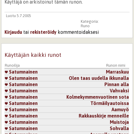
Käyttäjä on arkistoinut tämän runon.
Luotu 5.7.2005
Kategoria:
Runo
Kirjaudu
tai
rekisteröidy
kommentoidaksesi
Käyttäjän kaikki runot
Runoilija
Runon nimi
Satumnainen
Marraskuu
Satumnainen
Olen taas uudella ikkunalla
Satumnainen
Pinnan alla
Satumnainen
Vahvaksi
Satumnainen
Kolmekymmenvuotinen sota
Satumnainen
Törmäilyautoissa
Satumnainen
Aamuyö
Satumnainen
Rakkauskirje menneille
Satumnainen
Muistoja
Satumnainen
Sohvalla