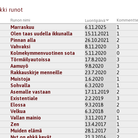
kki runot
Runon nimi
Kommentte
Luontipäivä
Marraskuu
6.11.2025
1
Olen taas uudella ikkunalla
15.11.2021
1
Pinnan alla
26.10.2021
2
Vahvaksi
8.11.2020
3
Kolmekymmenvuotinen sota
5.11.2020
0
Törmäilyautoissa
17.8.2020
3
Aamuyö
9.8.2020
3
Rakkauskirje menneille
23.7.2020
2
Muistoja
1.6.2020
1
Sohvalla
6.3.2020
1
Asemalle vastaan
17.11.2019
2
Existentiale
2.2.2019
3
Elossa
9.3.2018
2
Velkua
6.3.2018
0
Vallan mainio
3.11.2017
1
Zen
13.4.2017
1
Muiden elämä
28.1.2017
3
Nyt on ehkä kevät
21.3.2016
2