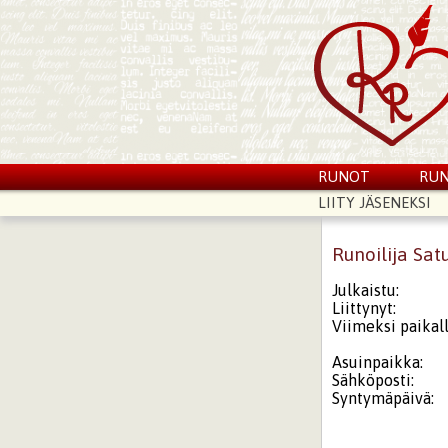
RUNOT
RUN
LIITY JÄSENEKSI
Runoilija Sa
Julkaistu:
Liittynyt:
Viimeksi paikall
Asuinpaikka:
Sähköposti:
Syntymäpäivä: