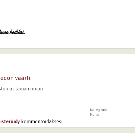
maa kodiksi.
tiedon väärti
istoinut tämän runon.
Kategoria:
Runo
kisteröidy
kommentoidaksesi