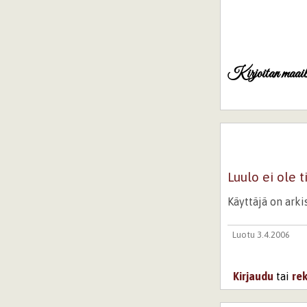
Kirjoitan maail
Luulo ei ole 
Käyttäjä on ark
Luotu 3.4.2006
Kirjaudu
tai
re