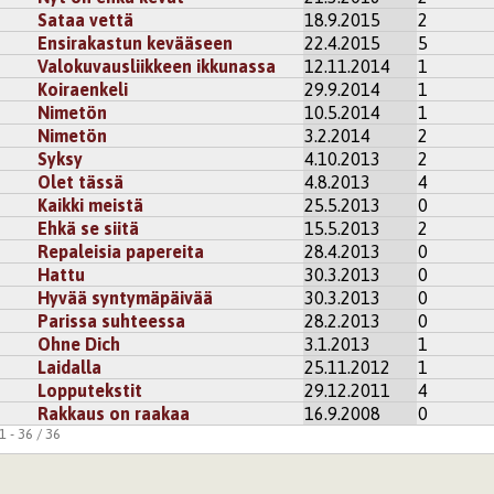
Sataa vettä
18.9.2015
2
Ensirakastun kevääseen
22.4.2015
5
Valokuvausliikkeen ikkunassa
12.11.2014
1
Koiraenkeli
29.9.2014
1
Nimetön
10.5.2014
1
Nimetön
3.2.2014
2
Syksy
4.10.2013
2
Olet tässä
4.8.2013
4
Kaikki meistä
25.5.2013
0
Ehkä se siitä
15.5.2013
2
Repaleisia papereita
28.4.2013
0
Hattu
30.3.2013
0
Hyvää syntymäpäivää
30.3.2013
0
Parissa suhteessa
28.2.2013
0
Ohne Dich
3.1.2013
1
Laidalla
25.11.2012
1
Lopputekstit
29.12.2011
4
Rakkaus on raakaa
16.9.2008
0
 - 36 / 36