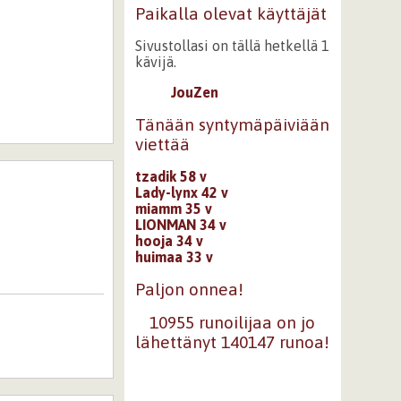
Paikalla olevat käyttäjät
Sivustollasi on tällä hetkellä 1
kävijä.
JouZen
Tänään syntymäpäiviään
viettää
tzadik 58 v
Lady-lynx 42 v
miamm 35 v
LIONMAN 34 v
hooja 34 v
huimaa 33 v
Paljon onnea!
10955 runoilijaa on jo
lähettänyt 140147 runoa!