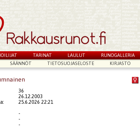
OILIJAT
TARINAT
LAULUT
RUNOGALLERIA
SÄÄNNÖT
TIETOSUOJASELOSTE
KIRJASTO
tumnainen
36
26.12.2003
a:
25.6.2026 22:21
-
-
-