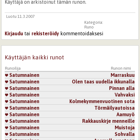
Käyttäjä on arkistoinut tämän runon.
Luotu 11.3.2007
Kategoria:
Runo
Kirjaudu
tai
rekisteröidy
kommentoidaksesi
Käyttäjän kaikki runot
Runoilija
Runon nimi
Satumnainen
Marraskuu
Satumnainen
Olen taas uudella ikkunalla
Satumnainen
Pinnan alla
Satumnainen
Vahvaksi
Satumnainen
Kolmekymmenvuotinen sota
Satumnainen
Törmäilyautoissa
Satumnainen
Aamuyö
Satumnainen
Rakkauskirje menneille
Satumnainen
Muistoja
Satumnainen
Sohvalla