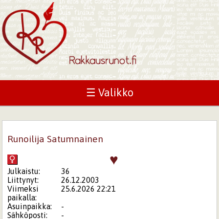
☰ Valikko
Runoilija Satumnainen
♥
Julkaistu:
36
Liittynyt:
26.12.2003
Viimeksi
25.6.2026 22:21
paikalla:
Asuinpaikka:
-
Sähköposti:
-