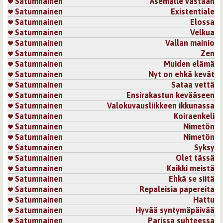
Satumnainen
Asemalle vastaan
Satumnainen
Existentiale
Satumnainen
Elossa
Satumnainen
Velkua
Satumnainen
Vallan mainio
Satumnainen
Zen
Satumnainen
Muiden elämä
Satumnainen
Nyt on ehkä kevät
Satumnainen
Sataa vettä
Satumnainen
Ensirakastun kevääseen
Satumnainen
Valokuvausliikkeen ikkunassa
Satumnainen
Koiraenkeli
Satumnainen
Nimetön
Satumnainen
Nimetön
Satumnainen
Syksy
Satumnainen
Olet tässä
Satumnainen
Kaikki meistä
Satumnainen
Ehkä se siitä
Satumnainen
Repaleisia papereita
Satumnainen
Hattu
Satumnainen
Hyvää syntymäpäivää
Satumnainen
Parissa suhteessa