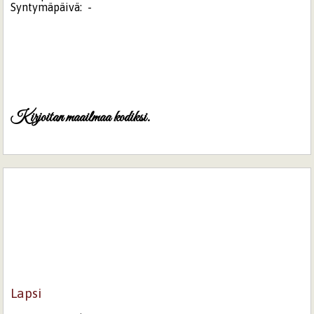
Syntymäpäivä:
-
Kirjoitan maailmaa kodiksi.
Lapsi