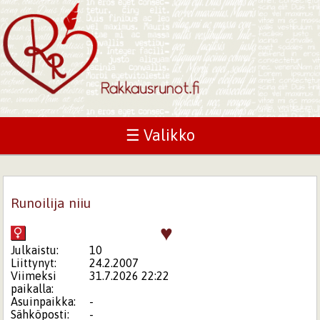
☰ Valikko
Runoilija niiu
♥
Julkaistu:
10
Liittynyt:
24.2.2007
Viimeksi
31.7.2026 22:22
paikalla:
Asuinpaikka:
-
Sähköposti:
-