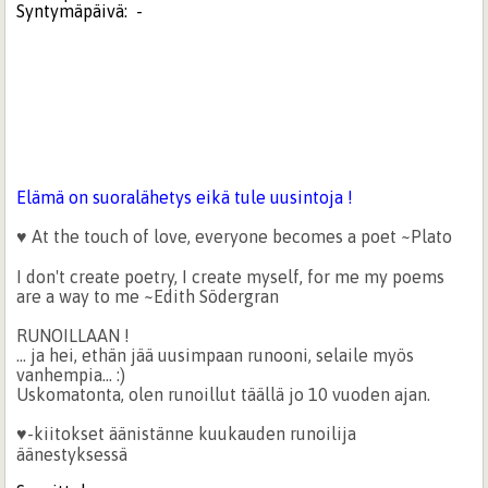
Syntymäpäivä:
-
Elämä on suoralähetys eikä tule uusintoja !
♥ At the touch of love, everyone becomes a poet ~Plato
I don't create poetry, I create myself, for me my poems
are a way to me ~Edith Södergran
RUNOILLAAN !
... ja hei, ethän jää uusimpaan runooni, selaile myös
vanhempia... :)
Uskomatonta, olen runoillut täällä jo 10 vuoden ajan.
♥-kiitokset äänistänne kuukauden runoilija
äänestyksessä