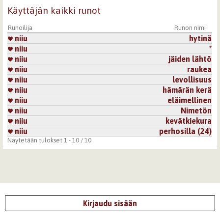
Käyttäjän kaikki runot
Runoilija
Runon nimi
niiu
hytinä
niiu
*
niiu
jäiden lähtö
niiu
raukea
niiu
levollisuus
niiu
hämärän kerä
niiu
eläimellinen
niiu
Nimetön
niiu
kevätkiekura
niiu
perhosilla (24)
Näytetään tulokset 1 - 10 / 10
Kirjaudu sisään