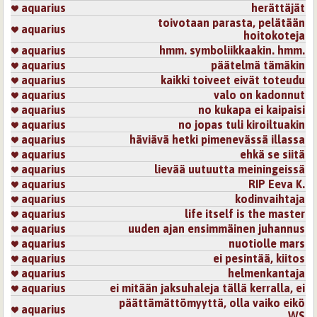
aquarius
herättäjät
toivotaan parasta, pelätään
aquarius
hoitokoteja
aquarius
hmm. symboliikkaakin. hmm.
aquarius
päätelmä tämäkin
aquarius
kaikki toiveet eivät toteudu
aquarius
valo on kadonnut
aquarius
no kukapa ei kaipaisi
aquarius
no jopas tuli kiroiltuakin
aquarius
häviävä hetki pimenevässä illassa
aquarius
ehkä se siitä
aquarius
lievää uutuutta meiningeissä
aquarius
RIP Eeva K.
aquarius
kodinvaihtaja
aquarius
life itself is the master
aquarius
uuden ajan ensimmäinen juhannus
aquarius
nuotiolle mars
aquarius
ei pesintää, kiitos
aquarius
helmenkantaja
aquarius
ei mitään jaksuhaleja tällä kerralla, ei
päättämättömyyttä, olla vaiko eikö
aquarius
WS