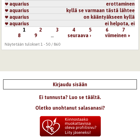
aquarius
erottaminen
aquarius
kyllä se varmaan tästä lähtee
aquarius
on kääntyäkseen kyllä
aquarius
ei helpota, ei
1
2
3
4
5
6
7
Sivut
8
9
…
seuraava ›
viimeinen »
Näytetään tulokset 1 - 50 / 860
Kirjaudu sisään
Ei tunnusta? Luo se täältä.
Oletko unohtanut salasanasi?