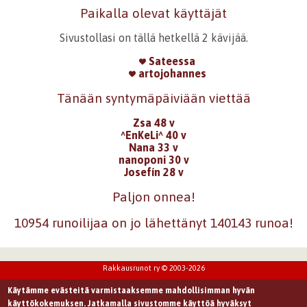
Paikalla olevat käyttäjät
Sivustollasi on tällä hetkellä 2 kävijää.
Sateessa
artojohannes
Tänään syntymäpäiviään viettää
Zsa 48 v
^EnKeLi^ 40 v
Nana 33 v
nanoponi 30 v
Josefín 28 v
Paljon onnea!
10954 runoilijaa on jo lähettänyt 140143 runoa!
Rakkausrunot ry © 2003-2026
Käytämme evästeitä varmistaaksemme mahdollisimman hyvän
käyttökokemuksen. Jatkamalla sivustomme käyttöä hyväksyt