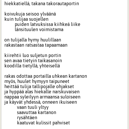
hiekkatiellä, takana takorautaportin
koivukuja seisoo ylväänä
kuin tulijaa suojellen
puiden latvuksissa kiihkeä liike
länsituulen voimistama
on tulijalla hymy huulillaan
rakastaan ratsastaa tapaamaan
kiirehtii luo suljetun portin
sen avaa tietyin taikasanoin
koodilla tietyllä, yhteisellä
rakas odottaa portailla uhkean kartanon
myös, huulet hymyyn taipuneet
heittää tulija tallipojalle ohjakset
ja hyppää alas hiekalle narskuvaisen
nappaa syleilyyn armaansa suloiseen
ja käyvät yhdessä, onneen ikuiseen
vaan tuuli yltyy
saavuttaa kartanon
rysähtäen
kaatuvat kulissit pahviset