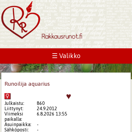
☰ Valikko
Runoilija aquarius
♥
Julkaistu:
860
Liittynyt:
24.9.2012
Viimeksi
6.8.2026 13:55
paikalla:
Asuinpaikka:
-
Sähköposti:
-