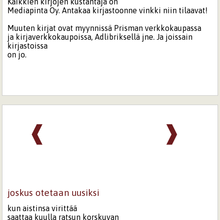
Kaikkien kirjojen kustantaja on
Mediapinta Oy. Antakaa kirjastoonne vinkki niin tilaavat!
Muuten kirjat ovat myynnissä Prisman verkkokaupassa
ja kirjaverkkokaupoissa, Adlibriksellä jne. Ja joissain
kirjastoissa
on jo.
❰
❱
joskus otetaan uusiksi
kun aistinsa virittää
saattaa kuulla ratsun korskuvan