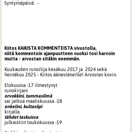
Syntymäpäivä:
-
Kiitos KAIKISTA KOMMENTEISTA sivustolla,
niitä kommentoin ajanpuutteen vuoksi tosi harvoin
mutta - arvostan sitäkin enemmän.
Kuukauden runoilija kesäkuu 2017 ja 2024 sekä
heinäkuu 2025 - Kiitos äänestäneille! Arvostan kovin.
Elokuussa -17 ilmestynyt
runokirjani
orvokkini, tummasilmä
sai jatkoa maaliskuussa -18
enkelini, kultasiipi
kirjalla.
tähdet taskuissa
julkaistiin toukokuussa -19