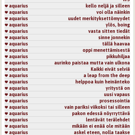
aquarius
kello neljä ja silleen
aquarius
voi olla näinkin
aquarius
uudet merkityksettömyydet
aquarius
ylös, boing
aquarius
vasta sitten tiedät
aquarius
sinne jonnekin
aquarius
tällä haavaa
aquarius
oppi menettämisestä
aquarius
pikkuhiljaa
aquarius
aurinko paistaa mutta vain ulkona
aquarius
Kaikki eivät selviä
aquarius
a leap from the deep
aquarius
helppoa kuin heinänteko
aquarius
yritystä on
aquarius
uusi vapaus
aquarius
prosessointia
aquarius
vain pariksi viikoksi tai silleen
aquarius
pakon edessä nöyrryttävä
aquarius
lentävät terälehdet
aquarius
mikään ei enää ole mitään
aquarius
askel eteen, nolla taakse