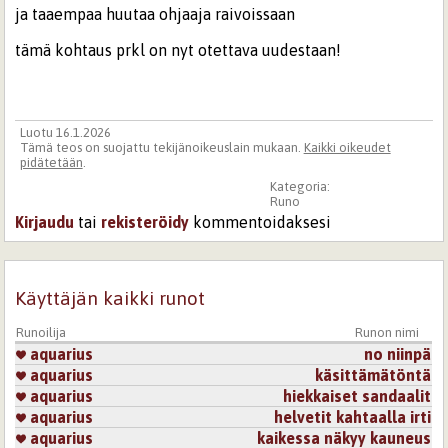
ja taaempaa huutaa ohjaaja raivoissaan
tämä kohtaus prkl on nyt otettava uudestaan!
Luotu 16.1.2026
Tämä teos on suojattu tekijänoikeuslain mukaan.
Kaikki oikeudet
pidätetään
.
Kategoria:
Runo
Kirjaudu
tai
rekisteröidy
kommentoidaksesi
Käyttäjän kaikki runot
Runoilija
Runon nimi
aquarius
no niinpä
aquarius
käsittämätöntä
aquarius
hiekkaiset sandaalit
aquarius
helvetit kahtaalla irti
aquarius
kaikessa näkyy kauneus