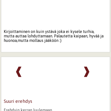
Kirjoittaminen on kuin ystävä joka ei kysele turhia,
mutta auttaa lohduttamaan. Palautetta kaipaan, hyvää ja
huonoa,mutta mollaus jääköön :)
❰
❱
Suuri erehdys
Erehdyin kerran luulemaan,