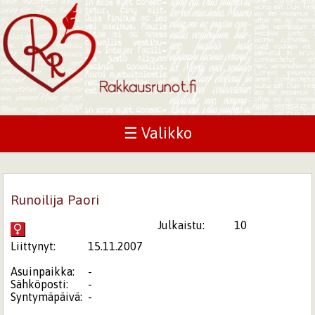
☰ Valikko
Runoilija Paori
Julkaistu:
10
Liittynyt:
15.11.2007
Asuinpaikka:
-
Sähköposti:
-
Syntymäpäivä:
-