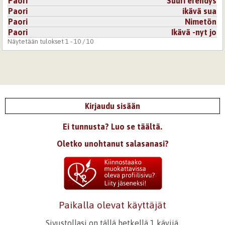
Paori
Suuri erehdys
Paori
ikävä sua
Paori
Nimetön
Paori
Ikävä -nyt jo
Näytetään tulokset 1 - 10 / 10
Kirjaudu sisään
Ei tunnusta? Luo se täältä.
Oletko unohtanut salasanasi?
Paikalla olevat käyttäjät
Sivustollasi on tällä hetkellä 1 kävijä.