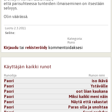
että parisuhteessa tunteiden ilmaiseminen on itsestään
selvyys.
Olin väärässä.
Luotu 2.3.2011
Selite:
Kategoria:
Runo
Kirjaudu
tai
rekisteröidy
kommentoidaksesi
Käyttäjän kaikki runot
Runoilija
Runon nimi
Paori
iso ikävä
Paori
Ystävälle
Paori
oot liian kaukana
Paori
Miksi kaikki meni näin
Paori
Näytä että rakastat
Paori
Paras olla ja unohtaa