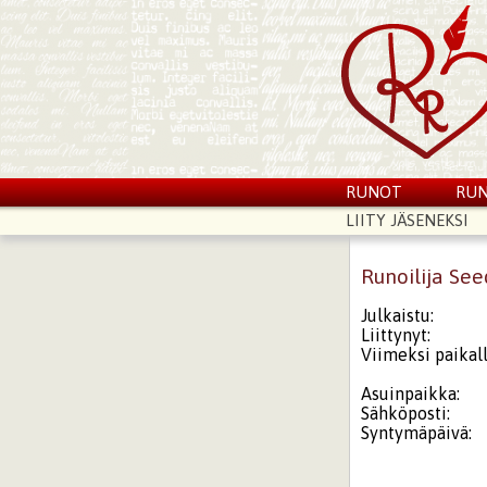
RUNOT
RUN
LIITY JÄSENEKSI
Runoilija Se
Julkaistu:
Liittynyt:
Viimeksi paikall
Asuinpaikka:
Sähköposti:
Syntymäpäivä: