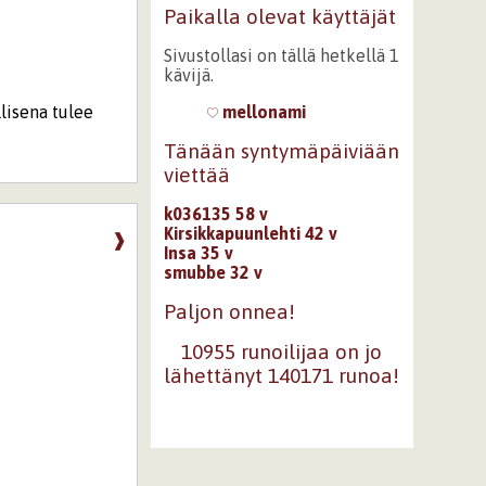
Paikalla olevat käyttäjät
Sivustollasi on tällä hetkellä 1
kävijä.
llisena tulee
mellonami
Tänään syntymäpäiviään
viettää
k036135 58 v
Kirsikkapuunlehti 42 v
❱
Insa 35 v
smubbe 32 v
Paljon onnea!
10955 runoilijaa on jo
lähettänyt 140171 runoa!