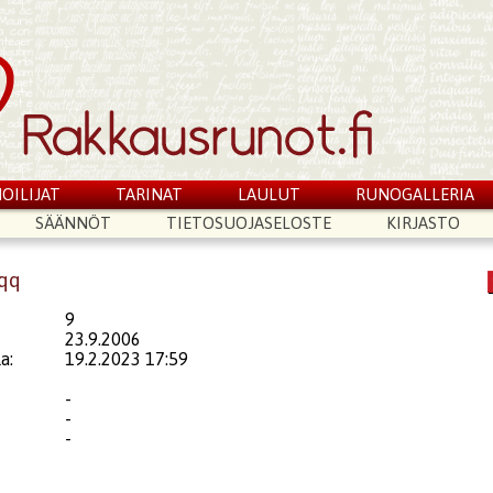
OILIJAT
TARINAT
LAULUT
RUNOGALLERIA
SÄÄNNÖT
TIETOSUOJASELOSTE
KIRJASTO
eqq
9
23.9.2006
a:
19.2.2023 17:59
-
-
-