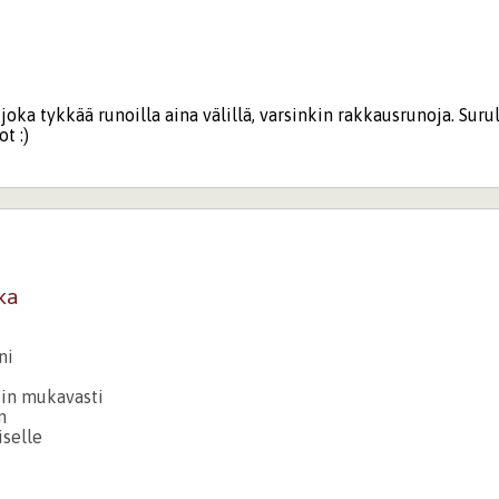
, joka tykkää runoilla aina välillä, varsinkin rakkausrunoja. Suru
t :)
ka
ni
niin mukavasti
n
iselle