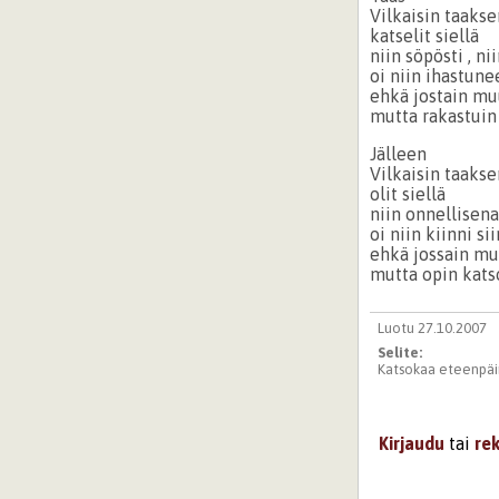
Vilkaisin taakse
katselit siellä
niin söpösti , ni
oi niin ihastune
ehkä jostain mu
mutta rakastuin
Jälleen
Vilkaisin taakse
olit siellä
niin onnellisena
oi niin kiinni si
ehkä jossain m
mutta opin kat
Luotu 27.10.2007
Selite:
Katsokaa eteenpäin
Kirjaudu
tai
re