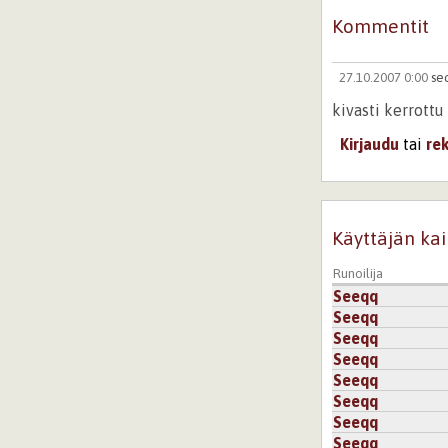
Kommentit
27.10.2007 0:00
se
kivasti kerrottu
Kirjaudu
tai
re
Käyttäjän kai
Runoilija
Seeqq
Seeqq
Seeqq
Seeqq
Seeqq
Seeqq
Seeqq
Seeqq