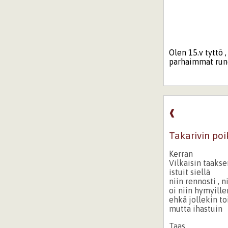
Olen 15.v tyttö 
parhaimmat runo
❰
Takarivin poi
Kerran
Vilkaisin taakse
istuit siellä
niin rennosti , 
oi niin hymyille
ehkä jollekin to
mutta ihastuin
Taas