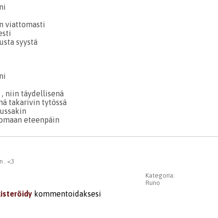
ni
in viattomasti
esti
usta syystä
ni
 , niin täydellisenä
inä takarivin tytössä
uussakin
somaan eteenpäin
 . <3
Kategoria:
Runo
kisteröidy
kommentoidaksesi