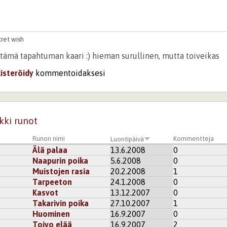
cret wish
 tämä tapahtuman kaari :) hieman surullinen, mutta toiveikas
kisteröidy
kommentoidaksesi
kki runot
Runon nimi
Kommentteja
Luontipäivä
Älä palaa
13.6.2008
0
Naapurin poika
5.6.2008
0
Muistojen rasia
20.2.2008
1
Tarpeeton
24.1.2008
0
Kasvot
13.12.2007
0
Takarivin poika
27.10.2007
1
Huominen
16.9.2007
0
Toivo elää
16.9.2007
2