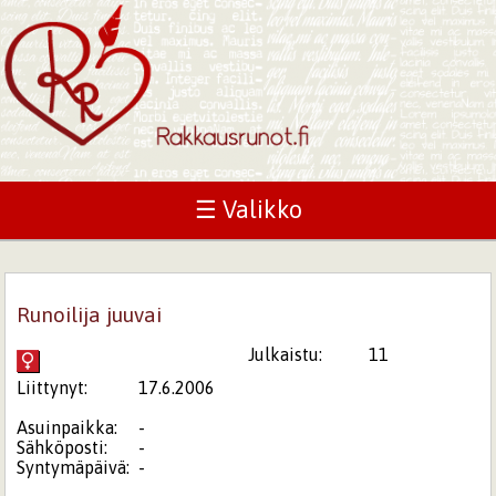
☰ Valikko
Runoilija juuvai
Julkaistu:
11
Liittynyt:
17.6.2006
Asuinpaikka:
-
Sähköposti:
-
Syntymäpäivä:
-