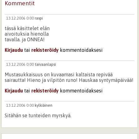
Kommentit
13.12.2006 0:00
raspi
tässä käsittelet elän
aivoituksia hienolla
tavalla. ja ONNEA!
Kirjaudu
tai
rekisteröidy
kommentoidaksesi
13.12.2006 0:00
taivaanlapsi
Mustasukkaisuus on kuvaamasi kaltaista repivää
sairautta! Hieno ja vilpitön runo! Hauskaa syntymäpäivää!
Kirjaudu
tai
rekisteröidy
kommentoidaksesi
13.12.2006 0:00
kylkiäinen
Sitähän se tunteiden myrskyä.
Onnittelut
Kirjaudu
tai
rekisteröidy
kommentoidaksesi