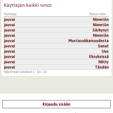
Käyttäjän kaikki runot
13.12.2008 0:00
tiikeri ja jänis
Runoilija
Runon nimi
Todellisia tunteita..
juuvai
Nimetön
juuvai
Nimetön
Kirjaudu
tai
rekisteröidy
kommentoidaksesi
juuvai
Särkynyt
juuvai
Nimetön
juuvai
Mustasukkaisuudesta
juuvai
Sanat
juuvai
Uus
juuvai
Eksyksissä
juuvai
Niitty
juuvai
Tänään
Näytetään tulokset 1 - 10 / 10
Kirjaudu sisään