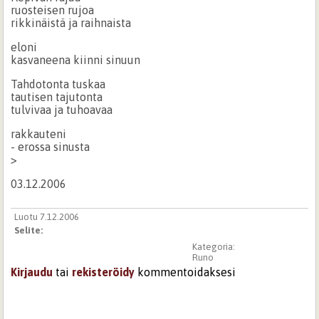
ruosteisen rujoa
rikkinäistä ja raihnaista
eloni
kasvaneena kiinni sinuun
Tahdotonta tuskaa
tautisen tajutonta
tulvivaa ja tuhoavaa
rakkauteni
- erossa sinusta
>
03.12.2006
Luotu 7.12.2006
Selite:
Kategoria:
Runo
Kirjaudu
tai
rekisteröidy
kommentoidaksesi