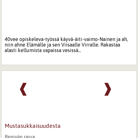
40vee opiskeleva-työssä käyvä-äiti-vaimo-Nainen ja ah,
niin ahne Elämälle ja sen Viisaalle Virralle. Rakastaa
alasti kellumista vapaissa vesissä...
❰
❱
Mustasukkaisuudesta
Repivän rajua