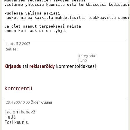
Muutamien seuraavien savujen seassa 

vietämme yhteisiä kauniita öitä tunkkaisessa kodissasi.
Puolessa välissä askiasi

haukut minua kaikilla mahdollisilla loukkaavilla sanoi
Ja olet saanut tarpeeksesi meistä 

ennen kuin askisi on tyhjä.
Luotu 5.2.2007
Selite:
Kategoria:
Runo
Kirjaudu
tai
rekisteröidy
kommentoidaksesi
Kommentit
29.4.2007 0:00
ÖidenKruunu
Tää on ihana<3
Hellä.
Tosi kaunis.