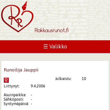
☰ Valikko
Runoilija Jauppii
Julkaistu:
10
Liittynyt:
9.4.2006
Asuinpaikka:
-
Sähköposti:
-
Syntymäpäivä:
-