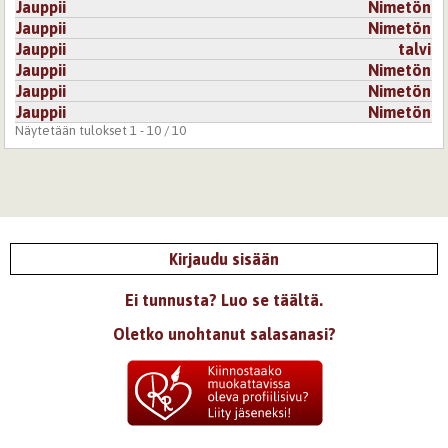
Jauppii
Nimetön
tästä mielenkiintoisen, jollakin tapaa sävähdyttävän,
Jauppii
Nimetön
kylmänkin oloisen.
Jauppii
talvi
Minä pidin kovasti. Sopivan pituinen ja aivan tarpeeksi
vähän sanottu, jottaa tunnelma ei pilaannu liiallisesta
Jauppii
Nimetön
kerronnasta.
Jauppii
Nimetön
Jauppii
Nimetön
Kirjaudu
tai
rekisteröidy
kommentoidaksesi
Näytetään tulokset 1 - 10 / 10
Kirjaudu sisään
Ei tunnusta? Luo se täältä.
Oletko unohtanut salasanasi?