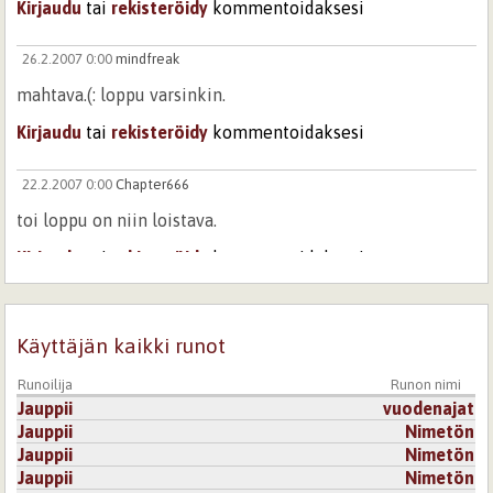
Kirjaudu
tai
rekisteröidy
kommentoidaksesi
26.2.2007 0:00
mindfreak
mahtava.(: loppu varsinkin.
Kirjaudu
tai
rekisteröidy
kommentoidaksesi
22.2.2007 0:00
Chapter666
toi loppu on niin loistava.
Kirjaudu
tai
rekisteröidy
kommentoidaksesi
29.11.2008 0:00
c2ca4f2740c6086bddeaebbc143d78fc
Käyttäjän kaikki runot
Tää on tosi jännä!
Kirjaudu
tai
rekisteröidy
kommentoidaksesi
Runoilija
Runon nimi
Jauppii
vuodenajat
Jauppii
Nimetön
14.4.2007 0:00
Suklaanappi
Jauppii
Nimetön
loppu on kyllä upea :)
Jauppii
Nimetön
Hienon tästä tekee tuo vertaus tupakka-askiin. Se tekee