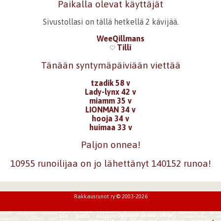
Paikalla olevat käyttäjät
Sivustollasi on tällä hetkellä 2 kävijää.
WeeQillmans
Tilli
Tänään syntymäpäiviään viettää
tzadik 58 v
Lady-lynx 42 v
miamm 35 v
LIONMAN 34 v
hooja 34 v
huimaa 33 v
Paljon onnea!
10955 runoilijaa on jo lähettänyt 140152 runoa!
Rakkausrunot ry © 2003-2026