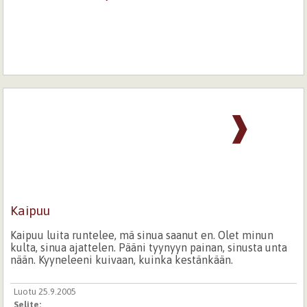
❱
Kaipuu
Kaipuu luita runtelee, mä sinua saanut en. Olet minun
kulta, sinua ajattelen. Pääni tyynyyn painan, sinusta unta
nään. Kyyneleeni kuivaan, kuinka kestänkään.
Luotu 25.9.2005
Selite: