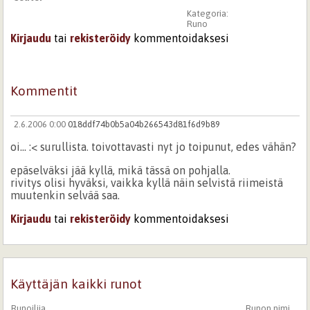
Kategoria:
Runo
Kirjaudu
tai
rekisteröidy
kommentoidaksesi
Kommentit
2.6.2006 0:00
018ddf74b0b5a04b266543d81f6d9b89
oi... :< surullista. toivottavasti nyt jo toipunut, edes vähän?
epäselväksi jää kyllä, mikä tässä on pohjalla.
rivitys olisi hyväksi, vaikka kyllä näin selvistä riimeistä
muutenkin selvää saa.
Kirjaudu
tai
rekisteröidy
kommentoidaksesi
Käyttäjän kaikki runot
Runoilija
Runon nimi