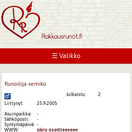
☰ Valikko
Runoilija semiko
Julkaistu:
2
Liittynyt:
25.9.2005
Asuinpaikka:
-
Sähköposti:
-
Syntymäpäivä:
-
WWW:
siirry osoitteeseen