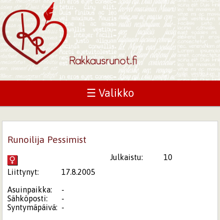
☰ Valikko
Runoilija Pessimist
Julkaistu:
10
Liittynyt:
17.8.2005
Asuinpaikka:
-
Sähköposti:
-
Syntymäpäivä:
-