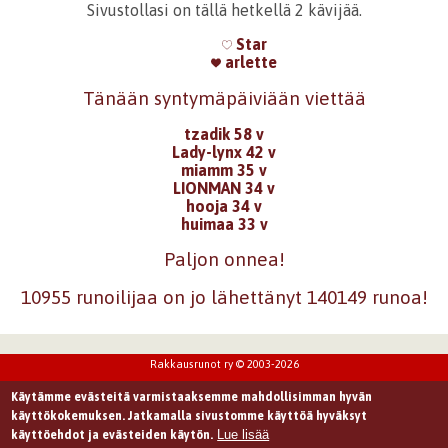
Sivustollasi on tällä hetkellä 2 kävijää.
Star
arlette
Tänään syntymäpäiviään viettää
tzadik 58 v
Lady-lynx 42 v
miamm 35 v
LIONMAN 34 v
hooja 34 v
huimaa 33 v
Paljon onnea!
10955 runoilijaa on jo lähettänyt 140149 runoa!
Rakkausrunot ry © 2003-2026
Käytämme evästeitä varmistaaksemme mahdollisimman hyvän
käyttökokemuksen. Jatkamalla sivustomme käyttöä hyväksyt
Lue lisää
käyttöehdot ja evästeiden käytön.