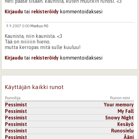
heti pääse sisään. kaunista, kuten muutkin runosi. <3
Kirjaudu
tai
rekisteröidy
kommentoidaksesi
9.9.2007 0:00
Markus-90
Kaunista, niin kaunista. <3
Tää on niiiiiin hieno.
mutta kerropas mitä sulle kuuluu!
Kirjaudu
tai
rekisteröidy
kommentoidaksesi
Käyttäjän kaikki runot
Runoilija
Runon nimi
Pessimist
Your memory
Pessimist
My Fall
Pessimist
Snowy Night
Pessimist
Kesäyö
Pessimist
Runosielu
Pessimist
Ääni