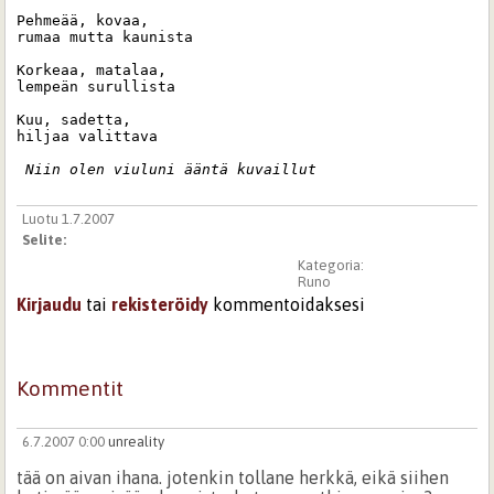
Pehmeää, kovaa,

rumaa mutta kaunista

Korkeaa, matalaa,

lempeän surullista

Kuu, sadetta,

hiljaa valittava

 Niin olen viuluni ääntä kuvaillut 
Luotu 1.7.2007
Selite:
Kategoria:
Runo
Kirjaudu
tai
rekisteröidy
kommentoidaksesi
Kommentit
6.7.2007 0:00
unreality
tää on aivan ihana. jotenkin tollane herkkä, eikä siihen