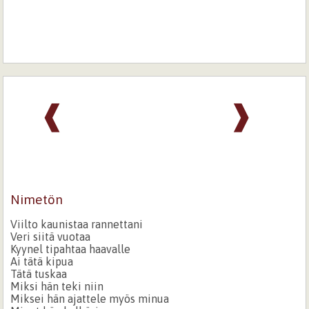
❰
❱
Nimetön
Viilto kaunistaa rannettani
Veri siitä vuotaa
Kyynel tipahtaa haavalle
Ai tätä kipua
Tätä tuskaa
Miksi hän teki niin
Miksei hän ajattele myös minua