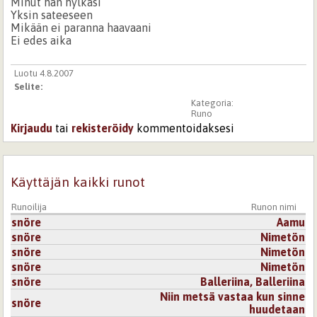
Minut hän hylkäsi
Yksin sateeseen
Mikään ei paranna haavaani
Ei edes aika
Luotu 4.8.2007
Selite:
Kategoria:
Runo
Kirjaudu
tai
rekisteröidy
kommentoidaksesi
Käyttäjän kaikki runot
Runoilija
Runon nimi
snöre
Aamu
snöre
Nimetön
snöre
Nimetön
snöre
Nimetön
snöre
Balleriina, Balleriina
Niin metsä vastaa kun sinne
snöre
huudetaan