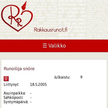
☰ Valikko
Runoilija snöre
Julkaistu:
9
Liittynyt:
18.5.2005
Asuinpaikka:
-
Sähköposti:
-
Syntymäpäivä:
-