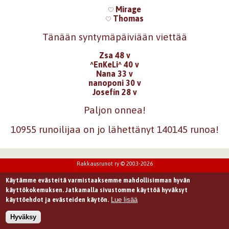
Mirage
Thomas
Tänään syntymäpäiviään viettää
Zsa 48 v
^EnKeLi^ 40 v
Nana 33 v
nanoponi 30 v
Josefín 28 v
Paljon onnea!
10955 runoilijaa on jo lähettänyt 140145 runoa!
Rakkausrunot ry © 2003-2026
Käytämme evästeitä varmistaaksemme mahdollisimman hyvän
käyttökokemuksen. Jatkamalla sivustomme käyttöä hyväksyt
Lue lisää
käyttöehdot ja evästeiden käytön.
Hyväksy