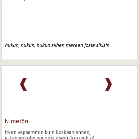
hukun, hukun, hukun siihen mereen josta sikisin
❰
❱
Nimetön
Itken vapaammin kuin koskaan ennen,
ja tunnen olevani oma itseni (kerrankin)