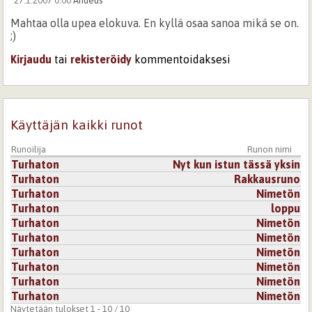
27.1.2007 0:00
Andeus
Mahtaa olla upea elokuva. En kyllä osaa sanoa mikä se on.
;)
Kirjaudu
tai
rekisteröidy
kommentoidaksesi
Käyttäjän kaikki runot
Runoilija
Runon nimi
Turhaton
Nyt kun istun tässä yksin
Turhaton
Rakkausruno
Turhaton
Nimetön
Turhaton
loppu
Turhaton
Nimetön
Turhaton
Nimetön
Turhaton
Nimetön
Turhaton
Nimetön
Turhaton
Nimetön
Turhaton
Nimetön
Näytetään tulokset 1 - 10 / 10