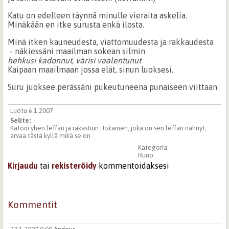
Katu on edelleen täynnä minulle vieraita askelia.
Minäkään en itke surusta enkä ilosta.
Minä itken kauneudesta, viattomuudesta ja rakkaudesta
- näkiessäni maailman sokean silmin
hehkusi kadonnut, värisi vaalentunut
Kaipaan maailmaan jossa elät, sinun luoksesi.
Suru juoksee perässäni pukeutuneena punaiseen viittaan
Luotu 6.1.2007
Selite:
Katoin yhen leffan ja rakastuin. Jokainen, joka on sen leffan nähnyt,
arvaa tästä kyllä mikä se on.
Kategoria:
Runo
Kirjaudu
tai
rekisteröidy
kommentoidaksesi
Kommentit