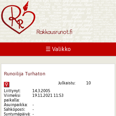
☰ Valikko
Runoilija Turhaton
Julkaistu:
10
Liittynyt:
14.3.2005
Viimeksi
19.11.2021 11:53
paikalla:
Asuinpaikka:
-
Sähköposti:
-
Syntymäpäivä:
-