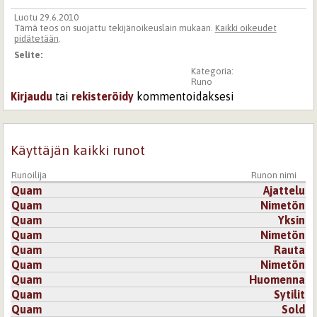
Luotu 29.6.2010
Tämä teos on suojattu tekijänoikeuslain mukaan.
Kaikki oikeudet
pidätetään
.
Selite:
Kategoria:
Runo
Kirjaudu
tai
rekisteröidy
kommentoidaksesi
Käyttäjän kaikki runot
Runoilija
Runon nimi
Quam
Ajattelu
Quam
Nimetön
Quam
Yksin
Quam
Nimetön
Quam
Rauta
Quam
Nimetön
Quam
Huomenna
Quam
Sytilit
Quam
Sold