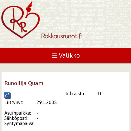
☰ Valikko
Runoilija Quam
Julkaistu:
10
Liittynyt:
29.1.2005
Asuinpaikka:
-
Sähköposti:
-
Syntymäpäivä:
-