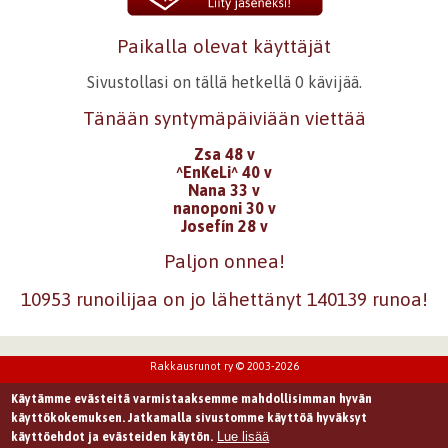
Paikalla olevat käyttäjät
Sivustollasi on tällä hetkellä 0 kävijää.
Tänään syntymäpäiviään viettää
Zsa 48 v
^EnKeLi^ 40 v
Nana 33 v
nanoponi 30 v
Josefín 28 v
Paljon onnea!
10953 runoilijaa on jo lähettänyt 140139 runoa!
Rakkausrunot ry © 2003-2026
Käytämme evästeitä varmistaaksemme mahdollisimman hyvän
käyttökokemuksen. Jatkamalla sivustomme käyttöä hyväksyt
Lue lisää
käyttöehdot ja evästeiden käytön.