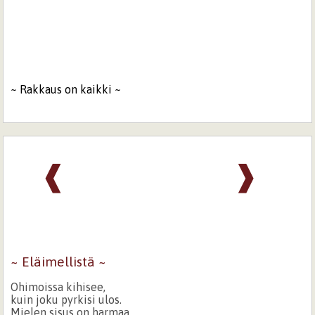
~ Rakkaus on kaikki ~
❰
❱
~ Eläimellistä ~
Ohimoissa kihisee,
kuin joku pyrkisi ulos.
Mielen sisus on harmaa,