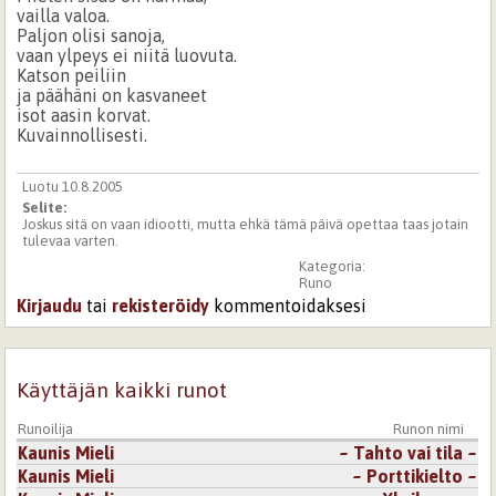
vailla valoa.
Paljon olisi sanoja,
vaan ylpeys ei niitä luovuta.
Katson peiliin
ja päähäni on kasvaneet
isot aasin korvat.
Kuvainnollisesti.
Luotu 10.8.2005
Selite:
Joskus sitä on vaan idiootti, mutta ehkä tämä päivä opettaa taas jotain
tulevaa varten.
Kategoria:
Runo
Kirjaudu
tai
rekisteröidy
kommentoidaksesi
Käyttäjän kaikki runot
Runoilija
Runon nimi
Kaunis Mieli
~ Tahto vai tila ~
Kaunis Mieli
~ Porttikielto ~