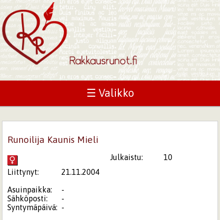
☰ Valikko
Runoilija Kaunis Mieli
Julkaistu:
10
Liittynyt:
21.11.2004
Asuinpaikka:
-
Sähköposti:
-
Syntymäpäivä:
-