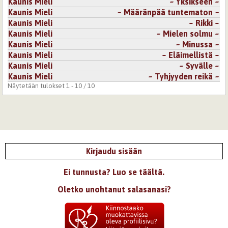
Kaunis Mieli
~ Yksikseen ~
Kaunis Mieli
~ Määränpää tuntematon ~
Kaunis Mieli
~ Rikki ~
Kaunis Mieli
~ Mielen solmu ~
Kaunis Mieli
~ Minussa ~
Kaunis Mieli
~ Eläimellistä ~
Kaunis Mieli
~ Syvälle ~
Kaunis Mieli
~ Tyhjyyden reikä ~
Näytetään tulokset 1 - 10 / 10
Kirjaudu sisään
Ei tunnusta? Luo se täältä.
Oletko unohtanut salasanasi?