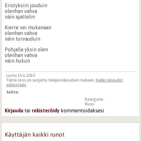
Eristyksiin jouduin
olenhan vahva
näin ajattelin
Kierre vei mukanaan
olenhan vahva
näin turvauduin
Pohjalla yksin olen
olenhan vahva
näin hukun
Luotu 15.6.2010
Tämä teos on suojattu tekijänoikeuslain mukaan.
Kaikki oikeudet
pidätetään
.
Selite:
Kategoria:
Runo
Kirjaudu
tai
rekisteröidy
kommentoidaksesi
Käyttäjän kaikki runot