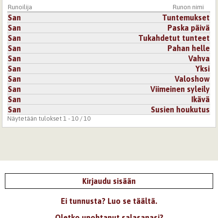
Runoilija
Runon nimi
San
Tuntemukset
San
Paska päivä
San
Tukahdetut tunteet
San
Pahan helle
San
Vahva
San
Yksi
San
Valoshow
San
Viimeinen syleily
San
Ikävä
San
Susien houkutus
Näytetään tulokset 1 - 10 / 10
Kirjaudu sisään
Ei tunnusta? Luo se täältä.
Oletko unohtanut salasanasi?