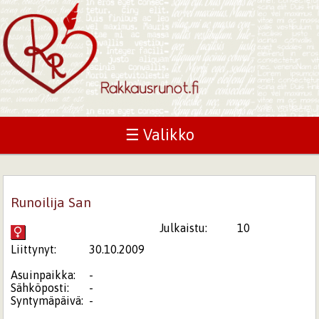
☰ Valikko
Runoilija San
Julkaistu:
10
Liittynyt:
30.10.2009
Asuinpaikka:
-
Sähköposti:
-
Syntymäpäivä:
-