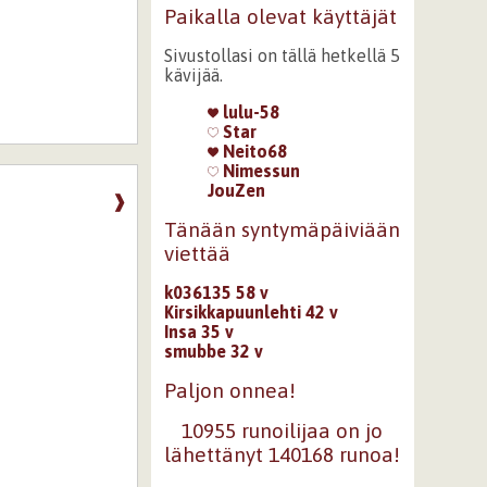
Paikalla olevat käyttäjät
Sivustollasi on tällä hetkellä 5
kävijää.
lulu-58
Star
Neito68
Nimessun
JouZen
❱
Tänään syntymäpäiviään
viettää
k036135 58 v
Kirsikkapuunlehti 42 v
Insa 35 v
smubbe 32 v
Paljon onnea!
10955 runoilijaa on jo
lähettänyt 140168 runoa!