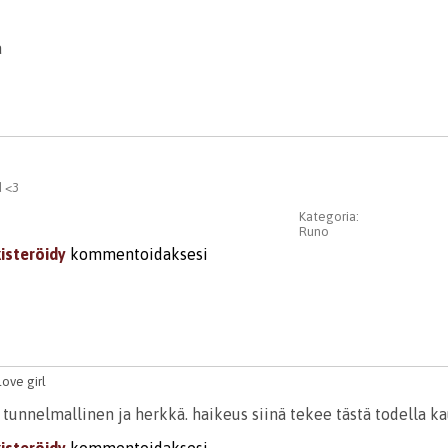
a
 <3
Kategoria:
Runo
kisteröidy
kommentoidaksesi
 love girl
tunnelmallinen ja herkkä. haikeus siinä tekee tästä todella ka
kisteröidy
kommentoidaksesi