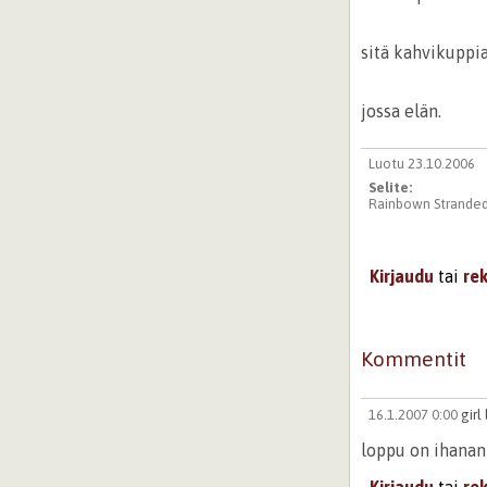
sitä kahvikuppi
jossa elän.
Luotu 23.10.2006
Selite:
Rainbown Stranded
Kirjaudu
tai
re
Kommentit
16.1.2007 0:00
girl
loppu on ihanan 
Kirjaudu
tai
re