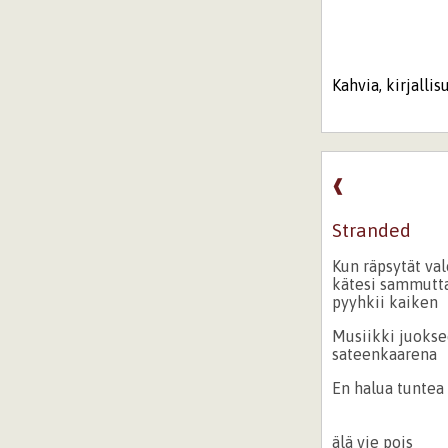
Kahvia, kirjalli
❰
Stranded
Kun räpsytät va
kätesi sammutta
pyyhkii kaiken
Musiikki juoks
sateenkaarena
En halua tuntea
älä vie pois