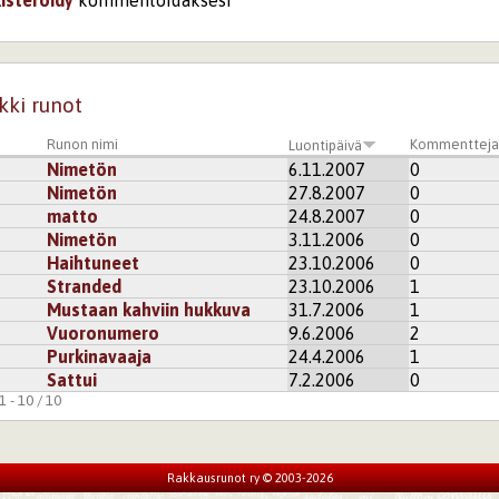
kki runot
Runon nimi
Kommenttej
Luontipäivä
Nimetön
6.11.2007
0
Nimetön
27.8.2007
0
matto
24.8.2007
0
Nimetön
3.11.2006
0
Haihtuneet
23.10.2006
0
Stranded
23.10.2006
1
Mustaan kahviin hukkuva
31.7.2006
1
Vuoronumero
9.6.2006
2
Purkinavaaja
24.4.2006
1
Sattui
7.2.2006
0
 - 10 / 10
Rakkausrunot ry © 2003-2026