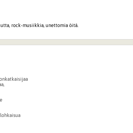
suutta, rock-musiikkia, unettomia öitä.
lonkatkaisijaa
a,
ee
 lohkaisua