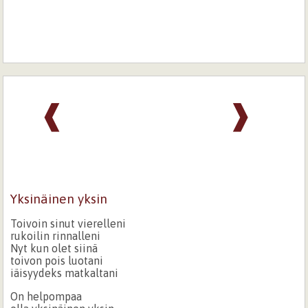
❰
❱
Yksinäinen yksin
Toivoin sinut vierelleni
rukoilin rinnalleni
Nyt kun olet siinä
toivon pois luotani
iäisyydeks matkaltani
On helpompaa