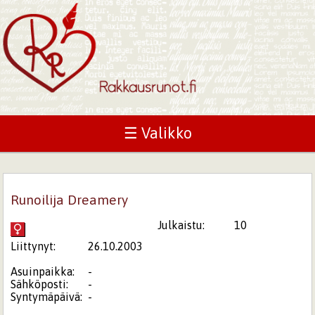
☰ Valikko
Runoilija Dreamery
Julkaistu:
10
Liittynyt:
26.10.2003
Asuinpaikka:
-
Sähköposti:
-
Syntymäpäivä:
-