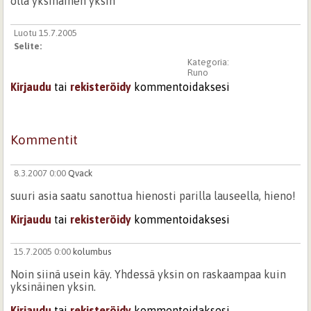
olla yksinäinen yksin
Luotu 15.7.2005
Selite:
Kategoria:
Runo
Kirjaudu
tai
rekisteröidy
kommentoidaksesi
Kommentit
8.3.2007 0:00
Qvack
suuri asia saatu sanottua hienosti parilla lauseella, hieno!
Kirjaudu
tai
rekisteröidy
kommentoidaksesi
15.7.2005 0:00
kolumbus
Noin siinä usein käy. Yhdessä yksin on raskaampaa kuin
yksinäinen yksin.
Kirjaudu
tai
rekisteröidy
kommentoidaksesi