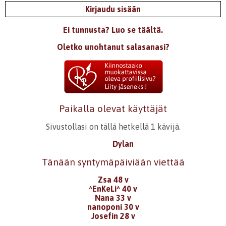
Kirjaudu sisään
Ei tunnusta? Luo se täältä.
Oletko unohtanut salasanasi?
Paikalla olevat käyttäjät
Sivustollasi on tällä hetkellä 1 kävijä.
Dylan
Tänään syntymäpäiviään viettää
Zsa 48 v
^EnKeLi^ 40 v
Nana 33 v
nanoponi 30 v
Josefín 28 v