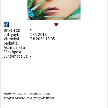
♥
Julkaistu:
9
Liittynyt:
17.1.2018
Viimeksi
5.8.2026 13:05
paikalla:
Asuinpaikka:
-
Sähköposti:
-
Syntymäpäivä:
-
kirjaimet alkoivat tavata, tuli sanat,
sanojen rakastellessa syntyivät
R
unot.