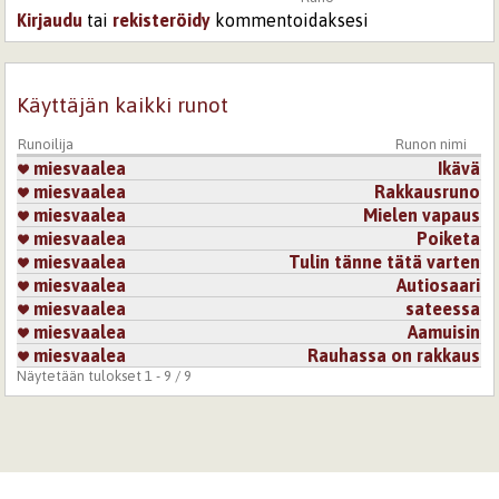
Kirjaudu
tai
rekisteröidy
kommentoidaksesi
Käyttäjän kaikki runot
Runoilija
Runon nimi
miesvaalea
Ikävä
miesvaalea
Rakkausruno
miesvaalea
Mielen vapaus
miesvaalea
Poiketa
miesvaalea
Tulin tänne tätä varten
miesvaalea
Autiosaari
miesvaalea
sateessa
miesvaalea
Aamuisin
miesvaalea
Rauhassa on rakkaus
Näytetään tulokset 1 - 9 / 9