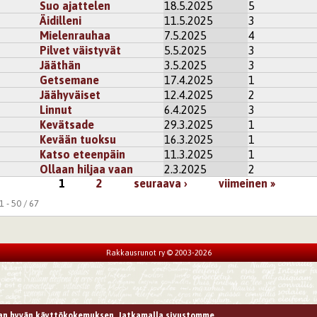
Suo ajattelen
18.5.2025
5
Äidilleni
11.5.2025
3
Mielenrauhaa
7.5.2025
4
Pilvet väistyvät
5.5.2025
3
Jääthän
3.5.2025
3
Getsemane
17.4.2025
1
Jäähyväiset
12.4.2025
2
Linnut
6.4.2025
3
Kevätsade
29.3.2025
1
Kevään tuoksu
16.3.2025
1
Katso eteenpäin
11.3.2025
1
Ollaan hiljaa vaan
2.3.2025
2
1
2
seuraava ›
viimeinen »
 - 50 / 67
Rakkausrunot ry © 2003-2026
n hyvän käyttökokemuksen. Jatkamalla sivustomme