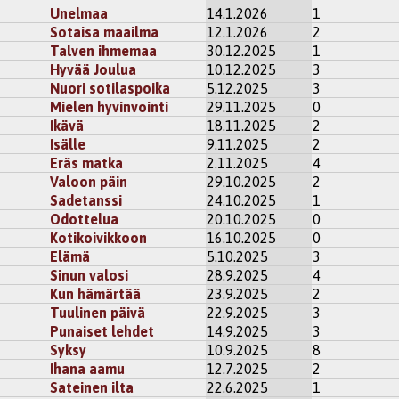
Unelmaa
14.1.2026
1
Sotaisa maailma
12.1.2026
2
Talven ihmemaa
30.12.2025
1
Hyvää Joulua
10.12.2025
3
Nuori sotilaspoika
5.12.2025
3
Mielen hyvinvointi
29.11.2025
0
Ikävä
18.11.2025
2
Isälle
9.11.2025
2
Eräs matka
2.11.2025
4
Valoon päin
29.10.2025
2
Sadetanssi
24.10.2025
1
Odottelua
20.10.2025
0
Kotikoivikkoon
16.10.2025
0
Elämä
5.10.2025
3
Sinun valosi
28.9.2025
4
Kun hämärtää
23.9.2025
2
Tuulinen päivä
22.9.2025
3
Punaiset lehdet
14.9.2025
3
Syksy
10.9.2025
8
Ihana aamu
12.7.2025
2
Sateinen ilta
22.6.2025
1