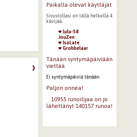
Paikalla olevat käyttäjät
Sivustollasi on tällä hetkellä 4
kävijää.
lulu-58
JouZen
IsoLate
Grobbelaar
Tänään syntymäpäiviään
viettää
❱
Ei syntymäpäiviä tänään.
Paljon onnea!
10955 runoilijaa on jo
lähettänyt 140157 runoa!