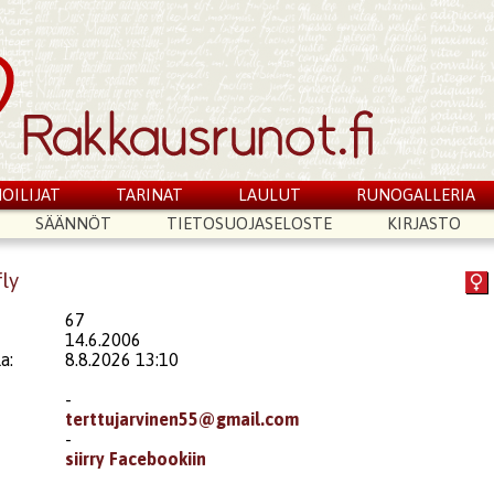
OILIJAT
TARINAT
LAULUT
RUNOGALLERIA
SÄÄNNÖT
TIETOSUOJASELOSTE
KIRJASTO
fly
67
14.6.2006
a:
8.8.2026 13:10
-
terttujarvinen55@gmail.com
-
siirry Facebookiin