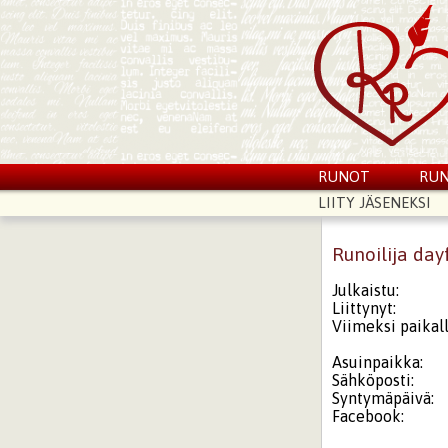
RUNOT
RUN
LIITY JÄSENEKSI
Runoilija day
Julkaistu:
Liittynyt:
Viimeksi paikall
Asuinpaikka:
Sähköposti:
Syntymäpäivä:
Facebook: