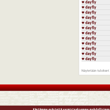
dayfly
dayfly
dayfly
dayfly
dayfly
dayfly
dayfly
dayfly
dayfly
dayfly
dayfly
dayfly
Sivut
Näytetään tulokset 1
Käytämme evästeitä varmistaaksemme mahdollisimma