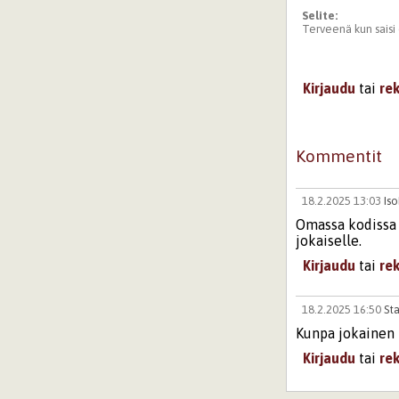
Selite:
Terveenä kun saisi 
Kirjaudu
tai
re
Kommentit
18.2.2025 13:03
Is
Omassa kodissa o
jokaiselle.
Kirjaudu
tai
re
18.2.2025 16:50
Sta
Kunpa jokainen 
Kirjaudu
tai
re
Sivut