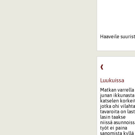
Haaveile suurist
❰
Luukuissa
Matkan varrella
junan ikkunasta
katselen korkeit
jotka ohi vilaht
tavaroita on las
lasin taakse
niissä asunnois
työt ei paina
sanomista kyllä