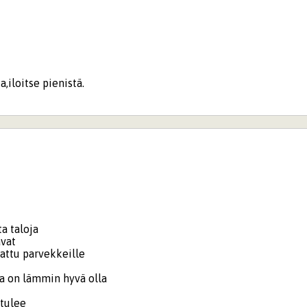
a,iloitse pienistä.
a taloja
avat
tattu parvekkeille
sa on lämmin hyvä olla
 tulee