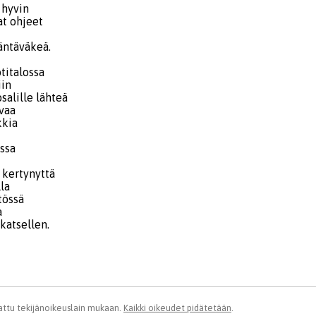
 hyvin
at ohjeet
säntäväkeä.
titalossa
iin
osalille lähteä
ovaa
kkia
issa
 kertynyttä
lla
tössä
a
 katsellen.
ttu tekijänoikeuslain mukaan.
Kaikki oikeudet pidätetään
.