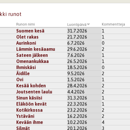
kki runot
Runon nimi
Kommentteja
Luontipäivä
Suomen kesä
31.7.2026
1
Olet rakas
21.7.2026
1
Aurinkoni
6.7.2026
0
Lämmin kesäaamu
29.6.2026
2
Sateen jälkeen
7.6.2026
1
Omenankukkaa
26.5.2026
1
Ihmiskäsi
18.5.2026
0
Äidille
9.5.2026
2
Ovi
1.5.2026
1
Kesää kohden
28.4.2026
2
Joutsenten laulu
4.4.2026
2
Sinun käsiisi
31.3.2026
1
Eläköön kevät
22.3.2026
1
Kotikirkossa
23.2.2026
2
Ystäväni
16.2.2026
2
Kevään ihme
10.2.2026
4
Silmät
20.1.2026
3