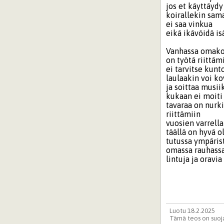
jos et käyttäydy
koirallekin sam
ei saa vinkua
eikä ikävöidä i
Vanhassa omako
on työtä riittäm
ei tarvitse kunt
laulaakin voi k
ja soittaa musii
kukaan ei moiti
tavaraa on nurk
riittämiin
vuosien varrella
täällä on hyvä o
tutussa ympäris
omassa rauhass
lintuja ja oravia
Luotu 18.2.2025
Tämä teos on suoja