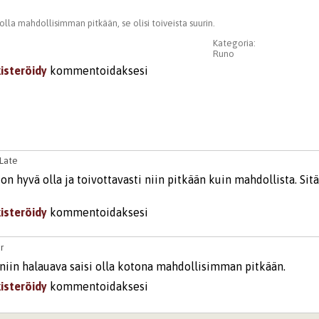
olla mahdollisimman pitkään, se olisi toiveista suurin.
Kategoria:
Runo
kisteröidy
kommentoidaksesi
oLate
n hyvä olla ja toivottavasti niin pitkään kuin mahdollista. Sit
kisteröidy
kommentoidaksesi
r
niin halauava saisi olla kotona mahdollisimman pitkään.
kisteröidy
kommentoidaksesi