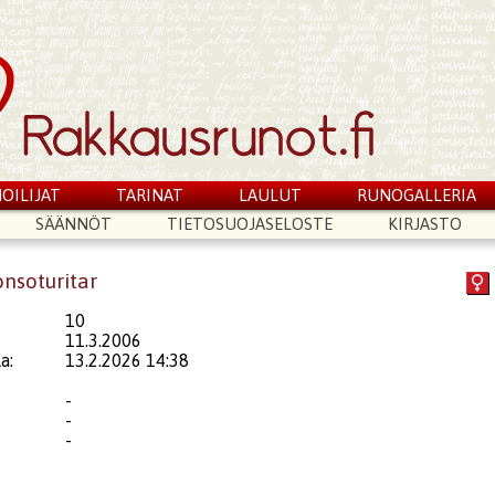
OILIJAT
TARINAT
LAULUT
RUNOGALLERIA
SÄÄNNÖT
TIETOSUOJASELOSTE
KIRJASTO
onsoturitar
10
11.3.2006
a:
13.2.2026 14:38
-
-
-