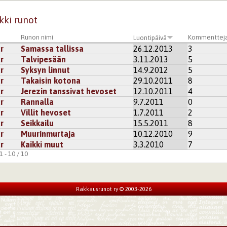
kki runot
Runon nimi
Kommenttej
Luontipäivä
r
Samassa tallissa
26.12.2013
3
r
Talvipesään
3.11.2013
5
r
Syksyn linnut
14.9.2012
5
r
Takaisin kotona
29.10.2011
8
r
Jerezin tanssivat hevoset
12.10.2011
4
r
Rannalla
9.7.2011
0
r
Villit hevoset
1.7.2011
2
r
Seikkailu
15.5.2011
8
r
Muurinmurtaja
10.12.2010
9
r
Kaikki muut
3.3.2010
7
 - 10 / 10
Rakkausrunot ry © 2003-2026