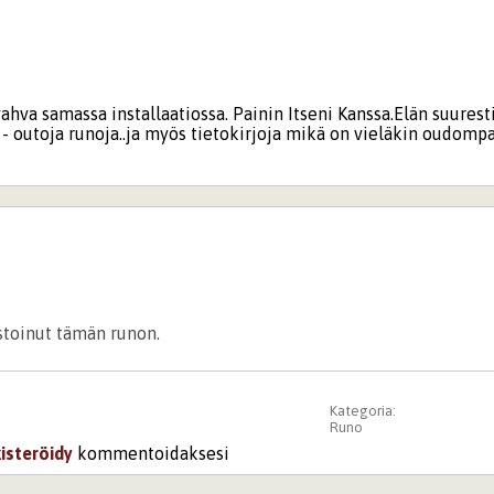
ahva samassa installaatiossa. Painin Itseni Kanssa.Elän suurest
an - outoja runoja..ja myös tietokirjoja mikä on vieläkin oudompa
istoinut tämän runon.
Kategoria:
Runo
kisteröidy
kommentoidaksesi