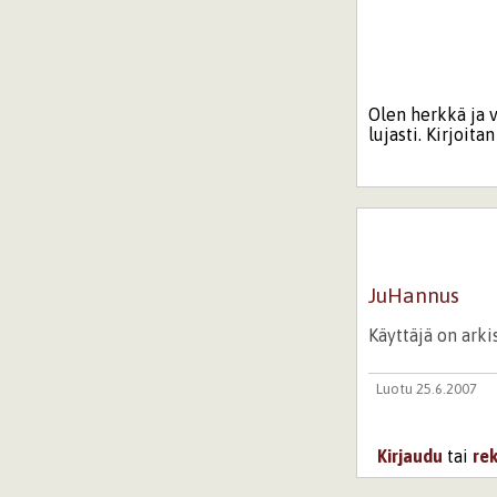
Olen herkkä ja v
lujasti. Kirjoit
JuHannus
Käyttäjä on ark
Luotu 25.6.2007
Kirjaudu
tai
re