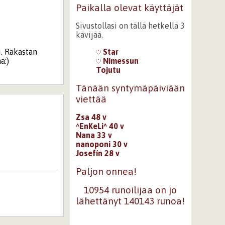
Paikalla olevat käyttäjät
Sivustollasi on tällä hetkellä 3
kävijää.
i. Rakastan
Star
a:)
Nimessun
Tojutu
Tänään syntymäpäiviään
viettää
Zsa 48 v
^EnKeLi^ 40 v
Nana 33 v
nanoponi 30 v
Josefín 28 v
Paljon onnea!
10954 runoilijaa on jo
lähettänyt 140143 runoa!