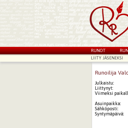
RUNOT
RUN
LIITY JÄSENEKSI
Runoilija Val
Julkaistu:
Liittynyt:
Viimeksi paikall
Asuinpaikka:
Sähköposti:
Syntymäpäivä: