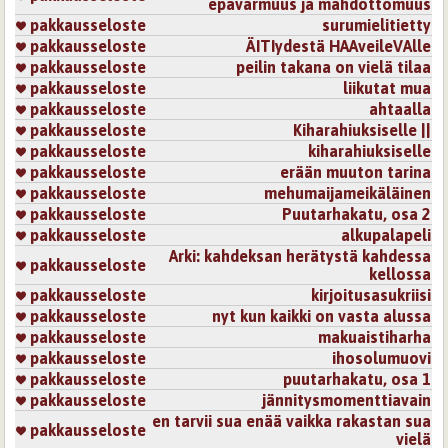
epävarmuus ja mahdottomuus
pakkausseloste
surumielitietty
pakkausseloste
ÄITIydestä HAAveileVAlle
pakkausseloste
peilin takana on vielä tilaa
pakkausseloste
liikutat mua
pakkausseloste
ahtaalla
pakkausseloste
Kiharahiuksiselle ||
pakkausseloste
kiharahiuksiselle
pakkausseloste
erään muuton tarina
pakkausseloste
mehumaijameikäläinen
pakkausseloste
Puutarhakatu, osa 2
pakkausseloste
alkupalapeli
Arki: kahdeksan herätystä kahdessa
pakkausseloste
kellossa
pakkausseloste
kirjoitusasukriisi
pakkausseloste
nyt kun kaikki on vasta alussa
pakkausseloste
makuaistiharha
pakkausseloste
ihosolumuovi
pakkausseloste
puutarhakatu, osa 1
pakkausseloste
jännitysmomenttiavain
en tarvii sua enää vaikka rakastan sua
pakkausseloste
vielä