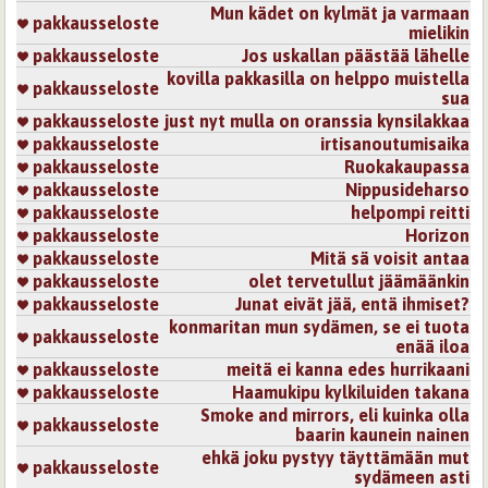
Mun kädet on kylmät ja varmaan
pakkausseloste
mielikin
pakkausseloste
Jos uskallan päästää lähelle
kovilla pakkasilla on helppo muistella
pakkausseloste
sua
pakkausseloste
just nyt mulla on oranssia kynsilakkaa
pakkausseloste
irtisanoutumisaika
pakkausseloste
Ruokakaupassa
pakkausseloste
Nippusideharso
pakkausseloste
helpompi reitti
pakkausseloste
Horizon
pakkausseloste
Mitä sä voisit antaa
pakkausseloste
olet tervetullut jäämäänkin
pakkausseloste
Junat eivät jää, entä ihmiset?
konmaritan mun sydämen, se ei tuota
pakkausseloste
enää iloa
pakkausseloste
meitä ei kanna edes hurrikaani
pakkausseloste
Haamukipu kylkiluiden takana
Smoke and mirrors, eli kuinka olla
pakkausseloste
baarin kaunein nainen
ehkä joku pystyy täyttämään mut
pakkausseloste
sydämeen asti