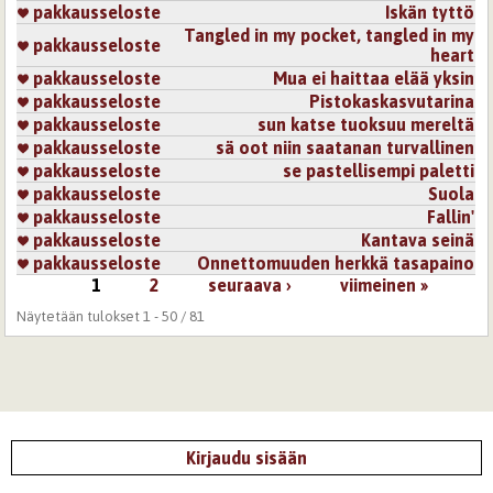
pakkausseloste
Iskän tyttö
Tangled in my pocket, tangled in my
pakkausseloste
heart
pakkausseloste
Mua ei haittaa elää yksin
pakkausseloste
Pistokaskasvutarina
pakkausseloste
sun katse tuoksuu mereltä
pakkausseloste
sä oot niin saatanan turvallinen
pakkausseloste
se pastellisempi paletti
pakkausseloste
Suola
pakkausseloste
Fallin'
pakkausseloste
Kantava seinä
pakkausseloste
Onnettomuuden herkkä tasapaino
1
2
seuraava ›
viimeinen »
Sivut
Näytetään tulokset 1 - 50 / 81
Kirjaudu sisään