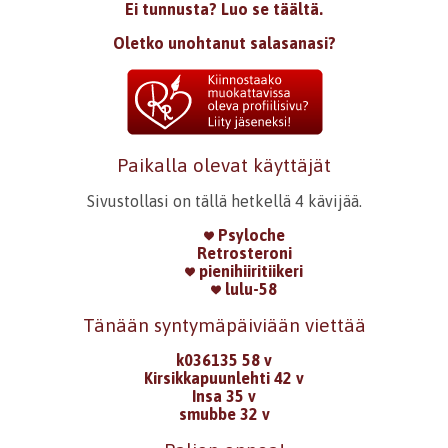
Ei tunnusta? Luo se täältä.
Oletko unohtanut salasanasi?
Paikalla olevat käyttäjät
Sivustollasi on tällä hetkellä 4 kävijää.
Psyloche
Retrosteroni
pienihiiritiikeri
lulu-58
Tänään syntymäpäiviään viettää
k036135 58 v
Kirsikkapuunlehti 42 v
Insa 35 v
smubbe 32 v