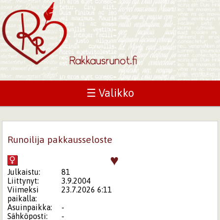
☰ Valikko
Runoilija pakkausseloste
♥
Julkaistu:
81
Liittynyt:
3.9.2004
Viimeksi
23.7.2026 6:11
paikalla:
Asuinpaikka:
-
Sähköposti:
-