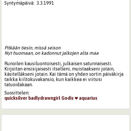
Syntymäpäivä:
3.3.1991
Pitkään tiesin, missä seison
Nyt huomaan, on kadonnut jalkojen alta maa
Runoilen kausiluontoisesti, julkaisen satunnaisesti.
Kirjoitan ensisijaisesti itselleni, muistaakseni jotain,
käsitelläkseni jotain. Kai tämä on yhden sortin päiväkirja
taikka kiiltokuvakansio, kun kaikkea ei viitsisi
tatuoidakaan.
Suosittelen:
quicksilver
badlydrawngirl
Godis
aquarius