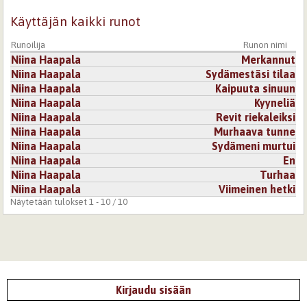
Käyttäjän kaikki runot
Runoilija
Runon nimi
Niina Haapala
Merkannut
Niina Haapala
Sydämestäsi tilaa
Niina Haapala
Kaipuuta sinuun
Niina Haapala
Kyyneliä
Niina Haapala
Revit riekaleiksi
Niina Haapala
Murhaava tunne
Niina Haapala
Sydämeni murtui
Niina Haapala
En
Niina Haapala
Turhaa
Niina Haapala
Viimeinen hetki
Näytetään tulokset 1 - 10 / 10
Kirjaudu sisään