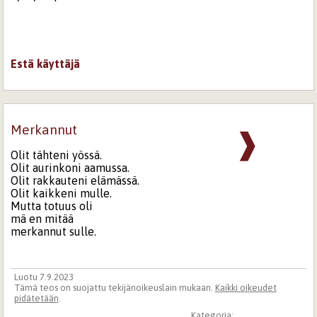
Estä käyttäjä
Merkannut
❱
Olit tähteni yössä.
Olit aurinkoni aamussa.
Olit rakkauteni elämässä.
Olit kaikkeni mulle.
Mutta totuus oli
mä en mitää
merkannut sulle.
Luotu 7.9.2023
Tämä teos on suojattu tekijänoikeuslain mukaan.
Kaikki oikeudet
pidätetään
.
Kategoria: