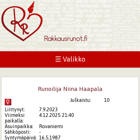
☰ Valikko
Runoilija Niina Haapala
Julkaistu:
10
Liittynyt:
7.9.2023
Viimeksi
4.12.2025 21:40
paikalla:
Asuinpaikka:
Rovaniemi
Sähköposti:
-
Syntymäpäivä:
16.5.1987