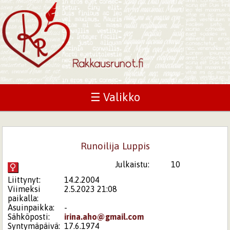
☰ Valikko
Runoilija Luppis
Julkaistu:
10
Liittynyt:
14.2.2004
Viimeksi
2.5.2023 21:08
paikalla:
Asuinpaikka:
-
Sähköposti:
irina.aho@gmail.com
Syntymäpäivä:
17.6.1974