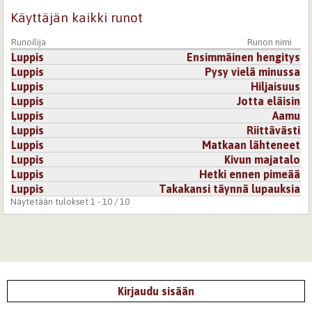
auta selviämään kärsimyksistä, mutta niin kuitenkin käy,
että sielun rauha löytyy lopulta. Rauha solmitaan itsen
Käyttäjän kaikki runot
kanssa. On niin tai näin, runo tarvitsee sellaisen lopun,
kuin siinä on. Toinen vaihtoehto olisi loputon pimeys ja
Runoilija
Runon nimi
kipu, joka ei enää uutta runoa synnyttäisi, vaan veisi yhä
Luppis
Ensimmäinen hengitys
syvempiin syövereihin.
Luppis
Pysy vielä minussa
Kirjaudu
tai
rekisteröidy
kommentoidaksesi
Luppis
Hiljaisuus
Luppis
Jotta eläisin
Luppis
Aamu
Luppis
Riittävästi
Luppis
Matkaan lähteneet
Luppis
Kivun majatalo
Luppis
Hetki ennen pimeää
Luppis
Takakansi täynnä lupauksia
Näytetään tulokset 1 - 10 / 10
Kirjaudu sisään