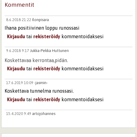
Kommentit
8.6.2018 21:22
Ilonpisara
Ihana positiivinen loppu runossasi
Kirjaudu
tai
rekisteröidy
kommentoidaksesi
9.6.2018 9:17
Jukka-Pekka Huttunen
Koskettavaa kerrontaa,pidän.
Kirjaudu
tai
rekisteröidy
kommentoidaksesi
17.6.2019 10:09
-jasmin-
Koskettava tunnelma runossasi.
Kirjaudu
tai
rekisteröidy
kommentoidaksesi
15.4.2020 9:49
artojohannes
Nyt en ole varma, onko runossa sittenkään toista, sinua,
jolle runon minä puhuu. Runo puhuu suuresta tuskasta,
vaikka siinä sanotaan, ettei opitut taidot ja vahvuudet