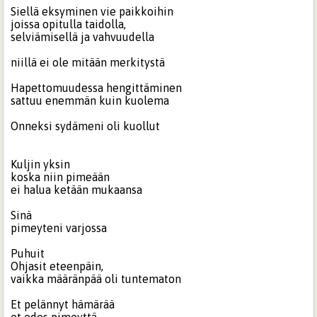
Siellä eksyminen vie paikkoihin
joissa opitulla taidolla,
selviämisellä ja vahvuudella
niillä ei ole mitään merkitystä
Hapettomuudessa hengittäminen
sattuu enemmän kuin kuolema
Onneksi sydämeni oli kuollut
Kuljin yksin
koska niin pimeään
ei halua ketään mukaansa
Sinä
pimeyteni varjossa
Puhuit
Ohjasit eteenpäin,
vaikka määränpää oli tuntematon
Et pelännyt hämärää