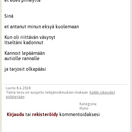
et edes pimeyttä
Sinä
et antanut minun eksyä kuolemaan
Kun oli riittävän väsynyt
Itseltäni kadonnut
Kannoit lepäämään
autiolle rannalle
ja tarjosit olkapääsi
Luotu 8.6.2018
Tämä teos on suojattu tekijänoikeuslain mukaan.
Kaikki oikeudet
pidätetään
.
Kategoria:
Runo
Kirjaudu
tai
rekisteröidy
kommentoidaksesi