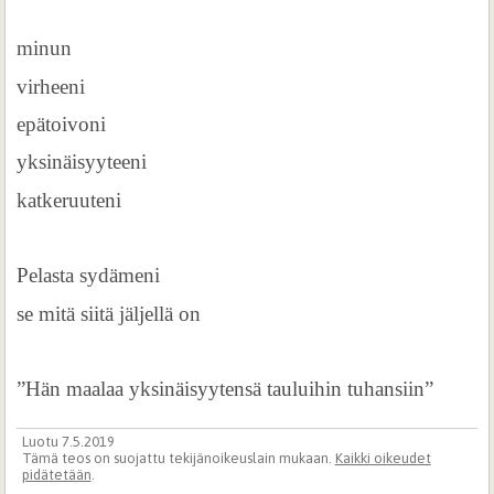
minun
virheeni
epätoivoni
yksinäisyyteeni
katkeruuteni
Pelasta sydämeni
se mitä siitä jäljellä on
”Hän maalaa yksinäisyytensä tauluihin tuhansiin”
Luotu 7.5.2019
Tämä teos on suojattu tekijänoikeuslain mukaan.
Kaikki oikeudet
pidätetään
.