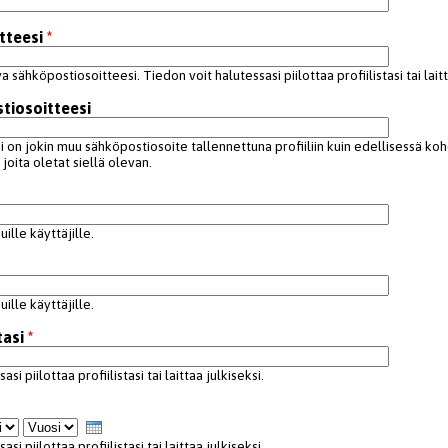
tteesi
*
a sähköpostiosoitteesi. Tiedon voit halutessasi piilottaa profiilistasi tai laitt
tiosoitteesi
si on jokin muu sähköpostiosoite tallennettuna profiiliin kuin edellisessä ko
 joita oletat siellä olevan.
ille käyttäjille.
ille käyttäjille.
tasi
*
si piilottaa profiilistasi tai laittaa julkiseksi.
si
Vuosi
si piilottaa profiilistasi tai laittaa julkiseksi.