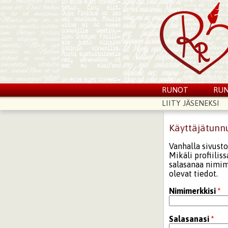
RUNOT
RUN
LIITY JÄSENEKSI
Käyttäjätunn
Vanhalla sivusto
Mikäli profiilis
salasanaa nimime
olevat tiedot.
Nimimerkkisi
*
Salasanasi
*