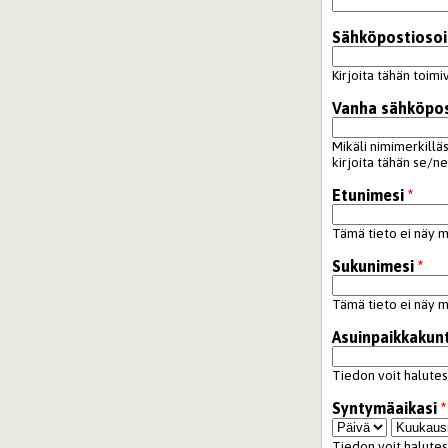
Sähköpostiosoi
Kirjoita tähän toimiv
Vanha sähköpos
Mikäli nimimerkillä
kirjoita tähän se/ne
Etunimesi
*
Tämä tieto ei näy mu
Sukunimesi
*
Tämä tieto ei näy mu
Asuinpaikkakun
Tiedon voit halutessa
Syntymäaikasi
*
Päivä
Kuukau
Tiedon voit halutessa