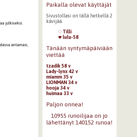
Paikalla olevat käyttäjät
Sivustollasi on tällä hetkellä 2
kävijää.
aa julkiseksi.
Tilli
lulu-58
hdassa antamasi,
Tänään syntymäpäiviään
viettää
tzadik 58 v
Lady-lynx 42 v
miamm 35 v
LIONMAN 34 v
hooja 34 v
huimaa 33 v
Paljon onnea!
10955 runoilijaa on jo
lähettänyt 140152 runoa!