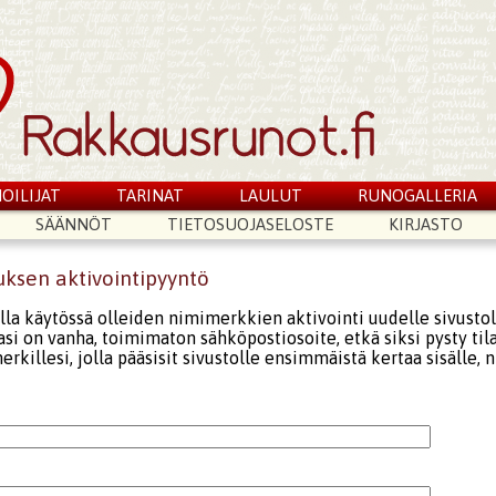
OILIJAT
TARINAT
LAULUT
RUNOGALLERIA
SÄÄNNÖT
TIETOSUOJASELOSTE
KIRJASTO
uksen aktivointipyyntö
lla käytössä olleiden nimimerkkien aktivointi uudelle sivustol
sasi on vanha, toimimaton sähköpostiosoite, etkä siksi pysty ti
rkillesi, jolla pääsisit sivustolle ensimmäistä kertaa sisälle, ni