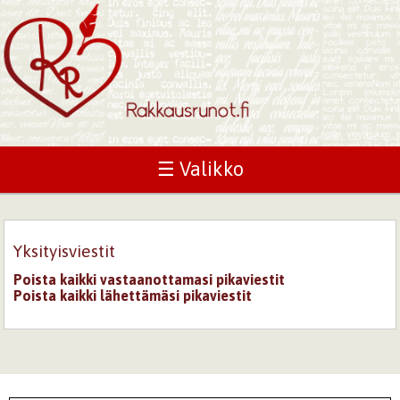
☰ Valikko
Yksityisviestit
Poista kaikki vastaanottamasi pikaviestit
Poista kaikki lähettämäsi pikaviestit