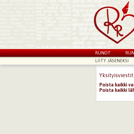
RUNOT
RUN
LIITY JÄSENEKSI
Yksityisviestit
Poista kaikki v
Poista kaikki lä