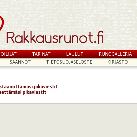
OILIJAT
TARINAT
LAULUT
RUNOGALLERIA
SÄÄNNÖT
TIETOSUOJASELOSTE
KIRJASTO
astaanottamasi pikaviestit
hettämäsi pikaviestit