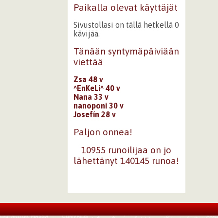
Paikalla olevat käyttäjät
Sivustollasi on tällä hetkellä 0
kävijää.
Tänään syntymäpäiviään
viettää
Zsa 48 v
^EnKeLi^ 40 v
Nana 33 v
nanoponi 30 v
Josefín 28 v
Paljon onnea!
10955 runoilijaa on jo
lähettänyt 140145 runoa!