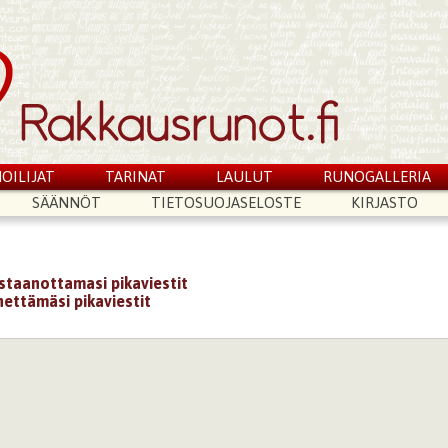
OILIJAT
TARINAT
LAULUT
RUNOGALLERIA
SÄÄNNÖT
TIETOSUOJASELOSTE
KIRJASTO
astaanottamasi pikaviestit
hettämäsi pikaviestit