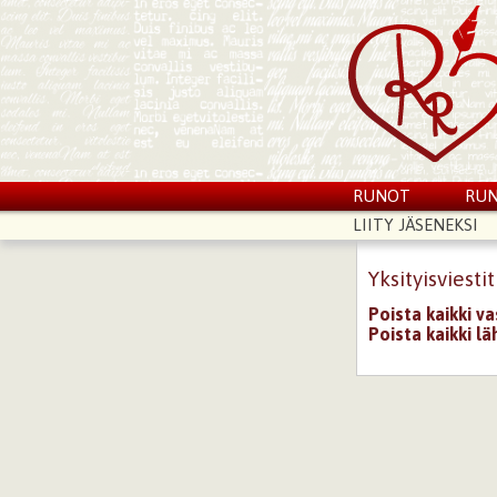
RUNOT
RUN
LIITY JÄSENEKSI
Yksityisviestit
Poista kaikki v
Poista kaikki lä