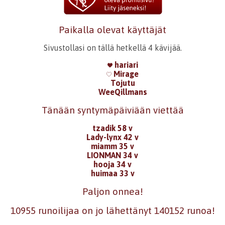
Paikalla olevat käyttäjät
Sivustollasi on tällä hetkellä 4 kävijää.
hariari
Mirage
Tojutu
WeeQillmans
Tänään syntymäpäiviään viettää
tzadik 58 v
Lady-lynx 42 v
miamm 35 v
LIONMAN 34 v
hooja 34 v
huimaa 33 v
Paljon onnea!
10955 runoilijaa on jo lähettänyt 140152 runoa!