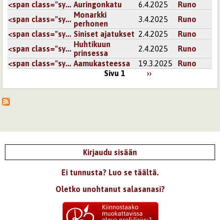
<span class="sy...
Auringonkatu
6.4.2025
Runo
Monarkki
<span class="sy...
3.4.2025
Runo
perhonen
<span class="sy...
Siniset ajatukset
2.4.2025
Runo
Huhtikuun
<span class="sy...
2.4.2025
Runo
prinsessa
<span class="sy...
Aamukasteessa
19.3.2025
Runo
Sivu 1
››
Kirjaudu sisään
Ei tunnusta? Luo se täältä.
Oletko unohtanut salasanasi?