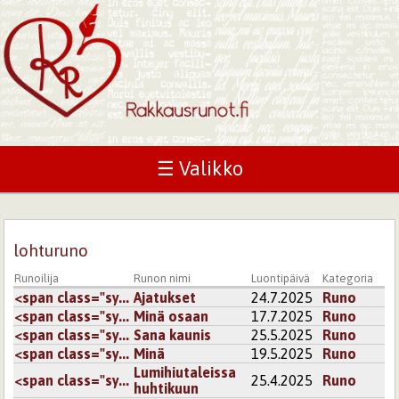
☰ Valikko
lohturuno
Runoilija
Runon nimi
Luontipäivä
Kategoria
<span class="sy...
Ajatukset
24.7.2025
Runo
<span class="sy...
Minä osaan
17.7.2025
Runo
<span class="sy...
Sana kaunis
25.5.2025
Runo
<span class="sy...
Minä
19.5.2025
Runo
Lumihiutaleissa
<span class="sy...
25.4.2025
Runo
huhtikuun