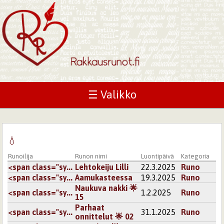
☰ Valikko
💧
Runoilija
Runon nimi
Luontipäivä
Kategoria
<span class="sy...
Lehtokeiju Lilli
22.3.2025
Runo
<span class="sy...
Aamukasteessa
19.3.2025
Runo
Naukuva nakki 🌟
<span class="sy...
1.2.2025
Runo
15
Parhaat
<span class="sy...
31.1.2025
Runo
onnittelut 🌟 02