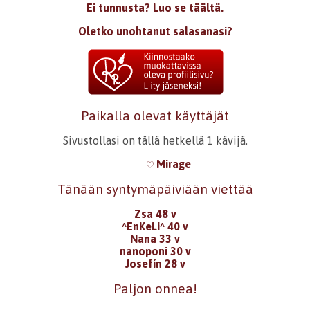
Ei tunnusta? Luo se täältä.
Oletko unohtanut salasanasi?
Paikalla olevat käyttäjät
Sivustollasi on tällä hetkellä 1 kävijä.
Mirage
Tänään syntymäpäiviään viettää
Zsa 48 v
^EnKeLi^ 40 v
Nana 33 v
nanoponi 30 v
Josefín 28 v
Paljon onnea!