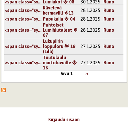
<span class="sy...
Lumiukot 🌟 08
30.1.2025
Runo
Kävelevä
<span class="sy...
28.1.2025
Runo
kermaviili 🌟13
<span class="sy...
Papukaija 🌟 04
28.1.2025
Runo
Puhtoiset
<span class="sy...
Lumihiutaleet 🌟
28.1.2025
Runo
07
Lukupiirin
<span class="sy...
loppuloru 🌟 18
27.1.2025
Runo
(Lilli)
Tuutulaulu
<span class="sy...
murtoluvuille 🌟
27.1.2025
Runo
16
Sivu 1
››
Kirjaudu sisään