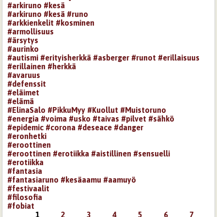
#arkiruno #kesä
#arkiruno #kesä #runo
#arkkienkelit #kosminen
#armollisuus
#ärsytys
#aurinko
#autismi #erityisherkkä #asberger #runot #erillaisuus
#erillainen #herkkä
#avaruus
#defenssit
#eläimet
#elämä
#ElinaSalo #PikkuMyy #Kuollut #Muistoruno
#energia #voima #usko #taivas #pilvet #sähkö
#epidemic #corona #deseace #danger
#eronhetki
#eroottinen
#eroottinen #erotiikka #aistillinen #sensuelli
#erotiikka
#fantasia
#fantasiaruno #kesäaamu #aamuyö
#festivaalit
#filosofia
#fobiat
1
2
3
4
5
6
7