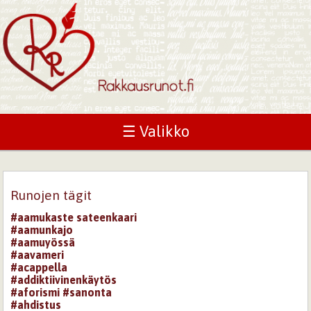
☰ Valikko
Runojen tägit
#aamukaste sateenkaari
#aamunkajo
#aamuyössä
#aavameri
#acappella
#addiktiivinenkäytös
#aforismi #sanonta
#ahdistus