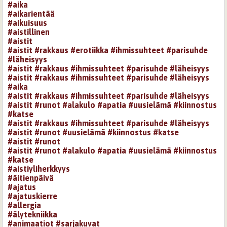
#aika
#aikarientää
#aikuisuus
#aistillinen
#aistit
#aistit #rakkaus #erotiikka #ihmissuhteet #parisuhde
#läheisyys
#aistit #rakkaus #ihmissuhteet #parisuhde #läheisyys
#aistit #rakkaus #ihmissuhteet #parisuhde #läheisyys
#aika
#aistit #rakkaus #ihmissuhteet #parisuhde #läheisyys
#aistit #runot #alakulo #apatia #uusielämä #kiinnostus
#katse
#aistit #rakkaus #ihmissuhteet #parisuhde #läheisyys
#aistit #runot #uusielämä #kiinnostus #katse
#aistit #runot
#aistit #runot #alakulo #apatia #uusielämä #kiinnostus
#katse
#aistiyliherkkyys
#äitienpäivä
#ajatus
#ajatuskierre
#allergia
#älytekniikka
#animaatiot #sarjakuvat