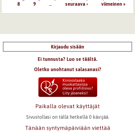
Sivut
8
9
…
seuraava ›
viimeinen »
Kirjaudu sisään
Ei tunnusta? Luo se täältä.
Oletko unohtanut salasanasi?
Paikalla olevat käyttäjät
Sivustollasi on tällä hetkellä 0 kävijää.
Tänään syntymäpäiviään viettää