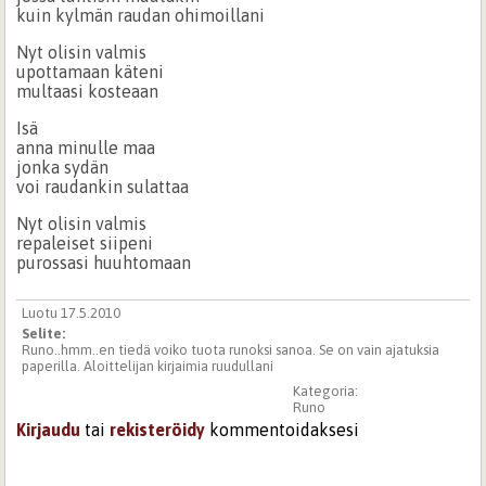
kuin kylmän raudan ohimoillani
Nyt olisin valmis
upottamaan käteni
multaasi kosteaan
Isä
anna minulle maa
jonka sydän
voi raudankin sulattaa
Nyt olisin valmis
repaleiset siipeni
purossasi huuhtomaan
Luotu 17.5.2010
Selite:
Runo..hmm..en tiedä voiko tuota runoksi sanoa. Se on vain ajatuksia
paperilla. Aloittelijan kirjaimia ruudullani
Kategoria:
Runo
Kirjaudu
tai
rekisteröidy
kommentoidaksesi