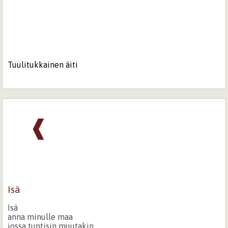
Tuulitukkainen äiti
❰
Isä
Isä
anna minulle maa
jossa tuntisin muutakin