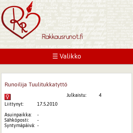
☰ Valikko
Runoilija Tuulitukkatyttö
Julkaistu:
4
Liittynyt:
17.5.2010
Asuinpaikka:
-
Sähköposti:
-
Syntymäpäivä:
-