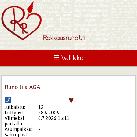
☰ Valikko
Runoilija AGA
♥
Julkaistu:
12
Liittynyt:
28.6.2006
Viimeksi
6.7.2026 16:11
paikalla:
Asuinpaikka:
-
Sähköposti:
-