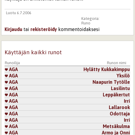
Luotu 6.7.2006
Kategoria:
Runo
Kirjaudu
tai
rekisteröidy
kommentoidaksesi
Käyttäjän kaikki runot
Runoilija
Runon nimi
AGA
Hylätty Kukkakimppu
AGA
Yksilö
AGA
Naapurin Tytölle
AGA
Lasilintu
AGA
Leppäkertut
AGA
Irri
AGA
Lallarook
AGA
Odottaja
AGA
Irri
AGA
Metsäkulma
AGA
Armo ja Onni