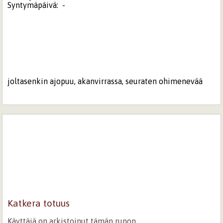
Syntymäpäivä:
-
joltasenkin ajopuu, akanvirrassa, seuraten ohimenevää
Katkera totuus
Käyttäjä on arkistoinut tämän runon.