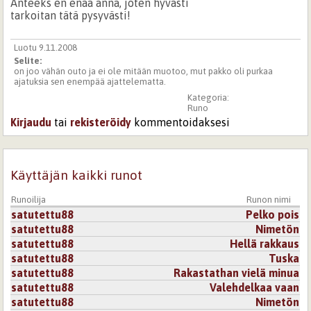
Anteeks en enää anna, joten hyvästi
tarkoitan tätä pysyvästi!
Luotu 9.11.2008
Selite:
on joo vähän outo ja ei ole mitään muotoo, mut pakko oli purkaa
ajatuksia sen enempää ajattelematta.
Kategoria:
Runo
Kirjaudu
tai
rekisteröidy
kommentoidaksesi
Käyttäjän kaikki runot
Runoilija
Runon nimi
satutettu88
Pelko pois
satutettu88
Nimetön
satutettu88
Hellä rakkaus
satutettu88
Tuska
satutettu88
Rakastathan vielä minua
satutettu88
Valehdelkaa vaan
satutettu88
Nimetön