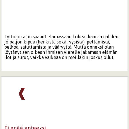
Tyttö joka on saanut elämässään kokea ikäänsä nähden
jo paljon kipua (henkistä sekä fyysistä), pettämistä,
pelkoa, satuttamista ja vääryyttä. Mutta onneksi olen
löytänyt sen oikean ihmisen vierelle jakamaan elämän
ilot ja surut, vaikka vaikeaa on meilläkin joskus ollut.
❰
Ei enää anteeksi