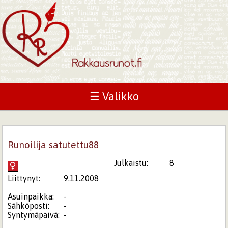
☰ Valikko
Runoilija satutettu88
Julkaistu:
8
Liittynyt:
9.11.2008
Asuinpaikka:
-
Sähköposti:
-
Syntymäpäivä:
-