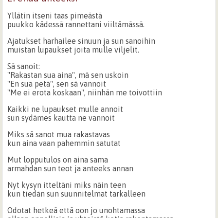
Yllätin itseni taas pimeästä
puukko kädessä rannettani viiltämässä.
Ajatukset harhailee sinuun ja sun sanoihin
muistan lupaukset joita mulle viljelit.
Sä sanoit:
"Rakastan sua aina", mä sen uskoin
"En sua petä", sen sä vannoit
"Me ei erota koskaan", niinhän me toivottiin
Kaikki ne lupaukset mulle annoit
sun sydämes kautta ne vannoit
Miks sä sanot mua rakastavas
kun aina vaan pahemmin satutat
Mut lopputulos on aina sama
armahdan sun teot ja anteeks annan
Nyt kysyn itteltäni miks näin teen
kun tiedän sun suunnitelmat tarkalleen
Odotat hetkeä että oon jo unohtamassa