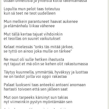
ollaan onnellisia ja yhteistä kotia rakentamassa
Lopulta mun pelot taas toteutuu
kun sä teet ne teot uudelleen
Mun melkein parantuneet haavat aukenee
ja elämänhalu liikaa vähenee
Mut tällä kertaa tajuat vihdoinkin
et teoillas on suuret vaikutukset
Kelaat mielessäs "onks täs mitää järkee,
se tyttö on ainoo joka mulle on tärkee"
Ne muut oli sulle hetken ihastusta
nyt tajuut et mä olin se kehen olit rakastumassa
Täytyy kuunnella, ymmärtää, hyväksyy ja luottaa
ne on taidot joilla voi oppii rakastaa
Palaat luokseni taas anteeksi antoani anomaan
hartasti toivoen että sen jälleen saat
Mut oon tarpeeks kärsinyt sun takias
nyt viimeinkin pystyn myöntämään sen