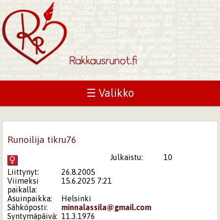
☰ Valikko
Runoilija tikru76
Julkaistu:
10
Liittynyt:
26.8.2005
Viimeksi
15.6.2025 7:21
paikalla:
Asuinpaikka:
Helsinki
Sähköposti:
minnalassila@gmail.com
Syntymäpäivä:
11.3.1976