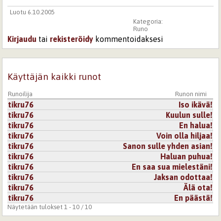
Luotu 6.10.2005
Kategoria:
Runo
Kirjaudu
tai
rekisteröidy
kommentoidaksesi
Käyttäjän kaikki runot
Runoilija
Runon nimi
tikru76
Iso ikävä!
tikru76
Kuulun sulle!
tikru76
En halua!
tikru76
Voin olla hiljaa!
tikru76
Sanon sulle yhden asian!
tikru76
Haluan puhua!
tikru76
En saa sua mielestäni!
tikru76
Jaksan odottaa!
tikru76
Älä ota!
tikru76
En päästä!
Näytetään tulokset 1 - 10 / 10