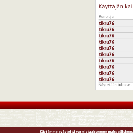
Käyttäjän kai
Runoilija
tikru76
tikru76
tikru76
tikru76
tikru76
tikru76
tikru76
tikru76
tikru76
tikru76
Näytetään tulokset 1
Käytämme evästeitä varmistaaksemme mahdollisimma