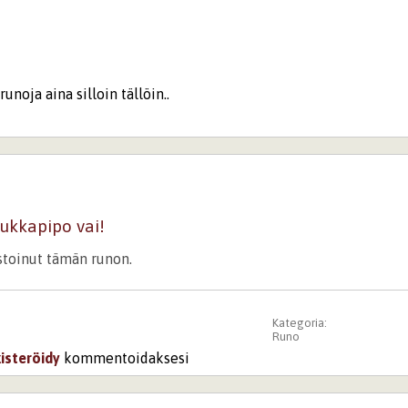
runoja aina silloin tällöin..
iukkapipo vai!
istoinut tämän runon.
Kategoria:
Runo
kisteröidy
kommentoidaksesi