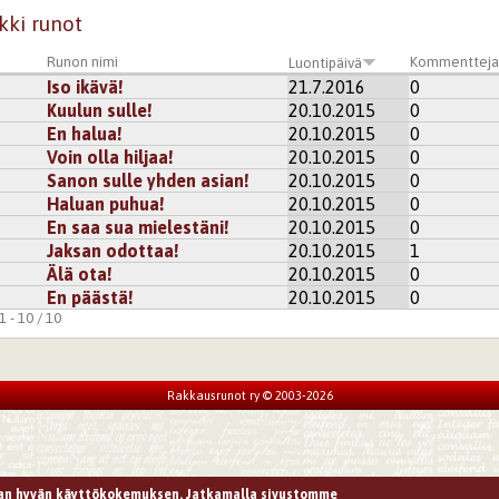
kki runot
Runon nimi
Kommenttej
Luontipäivä
Iso ikävä!
21.7.2016
0
Kuulun sulle!
20.10.2015
0
En halua!
20.10.2015
0
Voin olla hiljaa!
20.10.2015
0
Sanon sulle yhden asian!
20.10.2015
0
Haluan puhua!
20.10.2015
0
En saa sua mielestäni!
20.10.2015
0
Jaksan odottaa!
20.10.2015
1
Älä ota!
20.10.2015
0
En päästä!
20.10.2015
0
 - 10 / 10
Rakkausrunot ry © 2003-2026
n hyvän käyttökokemuksen. Jatkamalla sivustomme