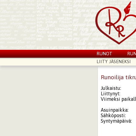
RUNOT
RUN
LIITY JÄSENEKSI
Runoilija tikr
Julkaistu:
Liittynyt:
Viimeksi paikall
Asuinpaikka:
Sähköposti:
Syntymäpäivä: